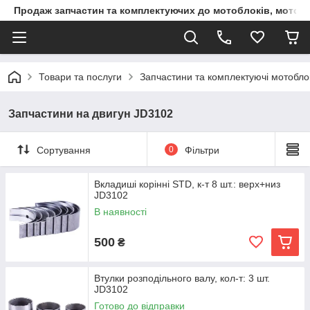
Продаж запчастин та комплектуючих до мотоблоків, мототра
Товари та послуги
Запчастини та комплектуючі мотоблокі
Запчастини на двигун JD3102
Сортування
0
Фільтри
Вкладиші корінні STD, к-т 8 шт.: верх+низ
JD3102
В наявності
500
₴
Втулки розподільного валу, кол-т: 3 шт.
JD3102
Готово до відправки