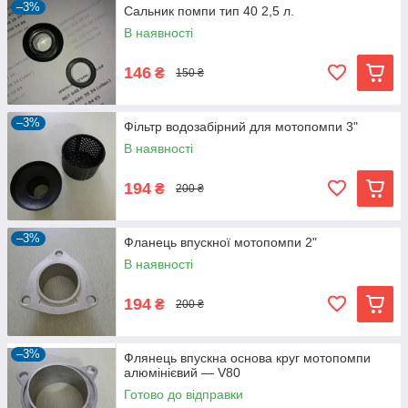
–3%
Сальник помпи тип 40 2,5 л.
В наявності
146
₴
150 ₴
–3%
Фільтр водозабірний для мотопомпи 3"
В наявності
194
₴
200 ₴
–3%
Фланець впускної мотопомпи 2"
В наявності
194
₴
200 ₴
–3%
Флянець впускна основа круг мотопомпи
алюмінієвий — V80
Готово до відправки