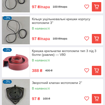
97
₴/пара
100 ₴/пара
–3%
Кільця ущільнювальні кришки корпусу
мотопомпи 3"
В наявності
97
₴/пара
100 ₴/пара
–3%
Кришка крильчатки мотопомпи тип 3 під 3
болти (равлик) — V80
В наявності
388
₴
400 ₴
–3%
Зворотний клапан мотопомпи 2"
В наявності
97
₴
100 ₴