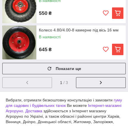
В наявності
550
₴
Колесо 4.80/4.00-8 камерне під вісь 16 мм
В наявності
645
₴
Показати ще
1
/ 3
Вибрати, отримати безкоштовну консультацію і замовити
гуму
для садових і будівельних тачок
Ви можете
Інтернет-магазині
Агроруно
.
Доставка
здійснюється з Інтернет магазину
Агроруно по Україні, а також обласні і районні центри Харків,
Вінниця, Дніпро, Донецької області, Житомир, Запоріжжя,
Івано-Франківськ, Київ, Кропивницький, Луганської області,