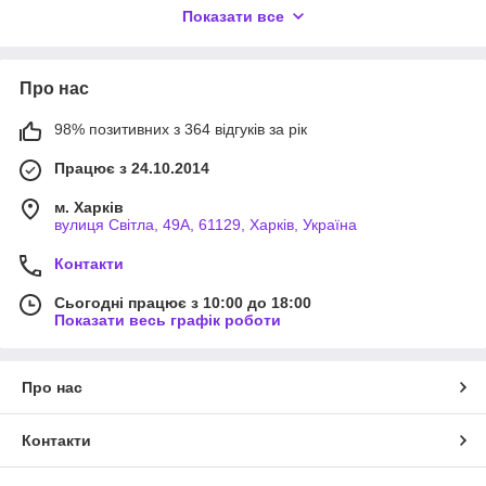
Показати все
Луцьк, Львів, Миколаїв, Одеса, Полтава, Рівне, Суми,
Тернопіль, Ужгород, Хмельницький, Херсон, Черкаси,
Чернігів, Чернівці та багато інших. Можлива доставка
транспортними компаніями Новою Поштою, Интаймом, Міст-
Про нас
експрес, Делівері та ін, а також самовивіз з торгової точки. У
нас Ви завжди зможете замовити обраний товар за
98% позитивних з 364 відгуків за рік
актуальними цінами, отримати гарантію та якість.
Працює з 24.10.2014
м. Харків
вулиця Світла, 49А, 61129, Харків, Україна
Контакти
Сьогодні працює з 10:00 до 18:00
Показати весь графік роботи
Про нас
Контакти