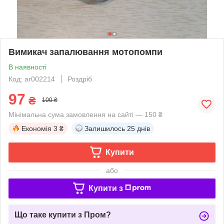
Вимикач запалювання мотопомпи
В наявності
Код: ar002214
Роздріб
97
₴
100 ₴
Мінімальна сума замовлення на сайті — 150 ₴
Економія
3 ₴
Залишилось
25 днів
Купити
або
Купити з
Що таке купити з Пром?