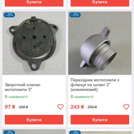
Купити
Купити
–3%
–3%
Перехідник мотопомпи з
Зворотний клапан
фланця на шланг 2"
мотопомпи 3"
(алюмінієвий)
В наявності
В наявності
97
243
₴
₴
100 ₴
250 ₴
Купити
Купити
–3%
–3%