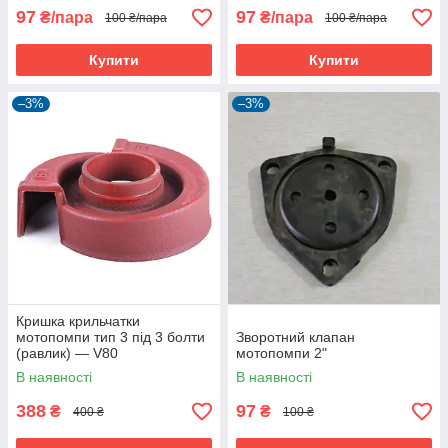
97
97
₴/пара
₴/пара
100 ₴/пара
100 ₴/пара
Купити
Купити
–3%
–3%
Кришка крильчатки
мотопомпи тип 3 під 3 болти
Зворотний клапан
(равлик) — V80
мотопомпи 2"
В наявності
В наявності
388
97
₴
₴
400 ₴
100 ₴