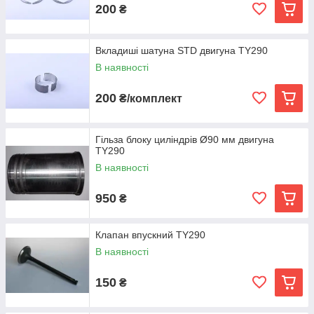
200
₴
Вкладиші шатуна STD двигуна TY290
В наявності
200
₴/комплект
Гільза блоку циліндрів Ø90 мм двигуна
TY290
В наявності
950
₴
Клапан впускний TY290
В наявності
150
₴