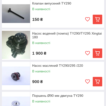
Клапан випускний TY290
В наявності
150
₴
Насос водяний (помпа) TY290/TY295 Xingtai
180
В наявності
1 900
₴
Насос масляний TY290/295 /220
В наявності
900
₴
Поршень Ø90 мм двигуна TY290
В наявності