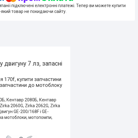
мпанії підключені електронні платежі. Тепер ви можете купити
-який товар не покидаючи сайту.
двигуну 7 лз, запасні
 170f, купити запчастини
и запчастини до мотоблоку
70Б, Кентавр 2080Б, Кентавр
irka 2060G, Zirka 2062G, Zirka
вигун GE-200/168F і GE-
на мотоблоки, мотопомпи,