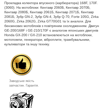
Прокладка колектора впускного (карбюратора) 168F, 170F.
(3060). На мотоблоки: Кентавр 2060Б, Кентавр 2070Б,
Кентавр 2080Б, Кентавр 2061Б, Кентавр 2071Б, Кентавр
2081Б, Зубр GN-2, Зубр GN-4, Зубр Q-70, Forte 105G, Zirka
2060G, Zirka 2062G, Zirka GT70G01 та їх аналоги. Для
бензинових мотоблоків з повітряним охолодженням. Двигун
GE-200/168F і GE-210/170F є аналогом японських двигунів
Honda GX-200 / GX-210 встановлюються на мотоблоки,
мотопомпи, генератори, віброплити, трамбувальники,
культиватори та іншу техніку.
Заводське якість
запчастин. Гарантія.