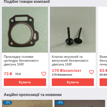
Подібні товари компанії
Прокладка головки
Клапан впускний та
Важе
циліндра бензинового
випускний бензинового
бенз
двигуна 168f
двигуна 168f
гене
170
63
₴/комплект
₴
73
₴
75 ₴
175 ₴/комплект
65 ₴/
Купити
Купити
Акційні пропозиції та новинки
–3%
–3%