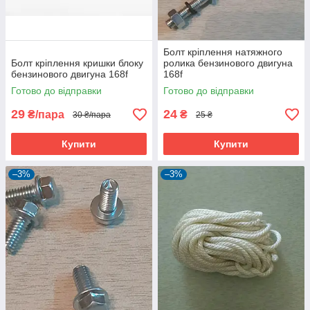
Болт кріплення натяжного
Болт кріплення кришки блоку
ролика бензинового двигуна
бензинового двигуна 168f
168f
Готово до відправки
Готово до відправки
29
24
₴/пара
₴
30 ₴/пара
25 ₴
Купити
Купити
–3%
–3%