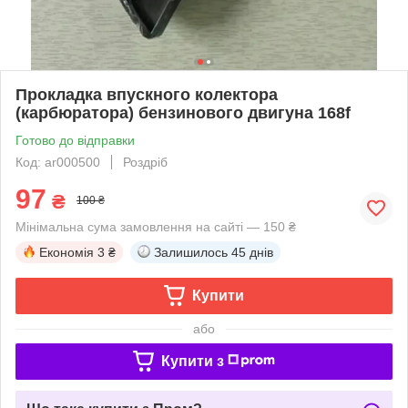
Прокладка впускного колектора
(карбюратора) бензинового двигуна 168f
Готово до відправки
Код: ar000500
Роздріб
97
₴
100 ₴
Мінімальна сума замовлення на сайті — 150 ₴
Економія
3 ₴
Залишилось
45 днів
Купити
або
Купити з