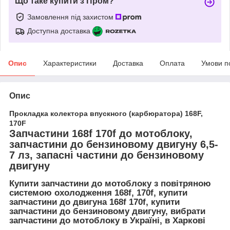
Що таке купити з Пром?
Замовлення під захистом
Доступна доставка
Опис
Характеристики
Доставка
Оплата
Умови п
Опис
Прокладка колектора впускного (карбюратора) 168F,
170F
Запчастини 168f 170f до мотоблоку,
запчастини до бензиновому двигуну 6,5-
7 лз, запасні частини до бензиновому
двигуну
Купити запчастини до мотоблоку з повітряною
системою охолодження 168f, 170f, купити
запчастини до двигуна 168f 170f, купити
запчастини до бензиновому двигуну, вибрати
запчастини до мотоблоку в Україні, в Харкові