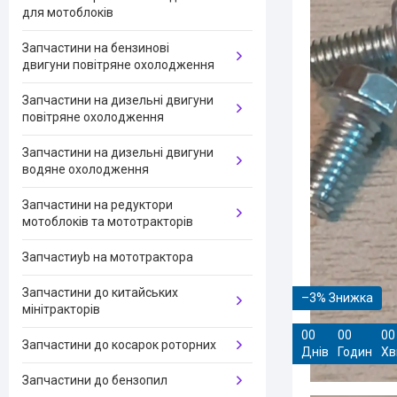
для мотоблоків
Запчастини на бензинові
двигуни повітряне охолодження
Запчастини на дизельні двигуни
повітряне охолодження
Запчастини на дизельні двигуни
водяне охолодження
Запчастини на редуктори
мотоблоків та мототракторів
Запчастиyb на мототрактора
Запчастини до китайських
–3%
мінітракторів
0
0
0
0
0
0
Запчастини до косарок роторних
Днів
Годин
Хв
Запчастини до бензопил