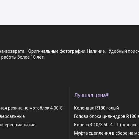
ена-возврата. Оригинальные фотографии. Наличие. Удобный поис
работы более 10 лет.
Лучшая цена!!!
ая резина на мотоблок 4.00-8
Коленвал R180 голый
иверсальные
Голова блока цилиндров R180 
фференциальные
Колесо 4.10/3.50-4 TT (под ось
Муфта сцепления в сборе на м