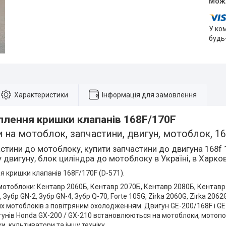
У ко
будь
Характеристики
Інформація для замовлення
плення кришки клапанів 168F/170F
 на мотоблок, запчастини, двигун, мотоблок, 168
стини до мотоблоку, купити запчастини до двигуна 168f 
двигуну, блок циліндра до мотоблоку в Україні, в Харков
я кришки клапанів 168F/170F (D-571).
мотоблоки: Кентавр 2060Б, Кентавр 2070Б, Кентавр 2080Б, Кентавр
Зубр GN-2, Зубр GN-4, Зубр Q-70, Forte 105G, Zirka 2060G, Zirka 2062
х мотоблоків з повітряним охолодженням. Двигун GE-200/168F і GE
унів Honda GX-200 / GX-210 встановлюються на мотоблоки, мотопом
, культиватори та іншу техніку.