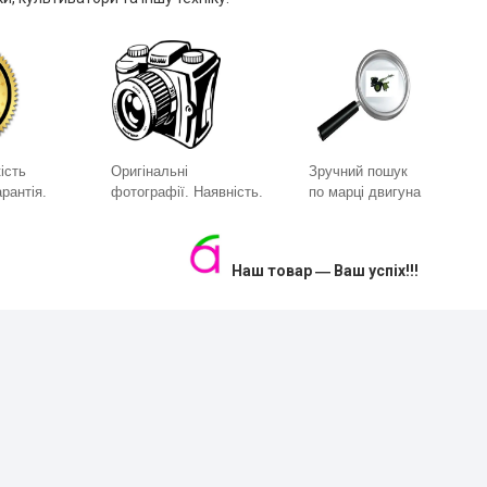
ість
Оригінальні
Зручний пошук
рантія.
фотографії. Наявність.
по марці двигуна
Наш товар ― Ваш успіх!!!