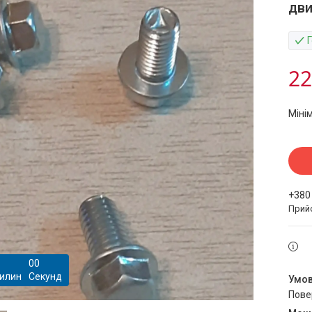
дви
22
Міні
+380
Прий
0
0
илин
Секунд
пов