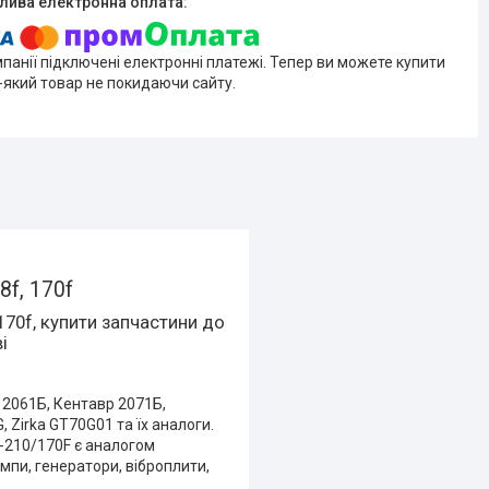
мпанії підключені електронні платежі. Тепер ви можете купити
-який товар не покидаючи сайту.
f, 170f
170f, купити запчастини до
і
 2061Б, Кентавр 2071Б,
G, Zirka GT70G01 та їх аналоги.
-210/170F є аналогом
пи, генератори, віброплити,