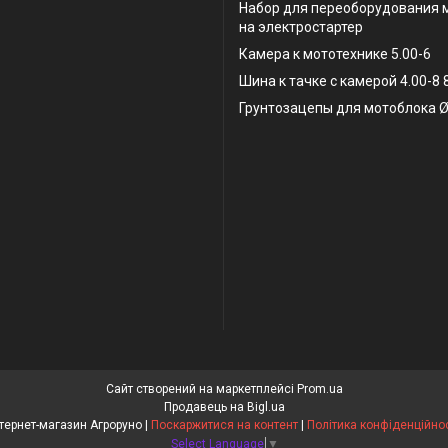
Набор для переоборудования 
на электростартер
Камера к мототехнике 5.00-6
Шина к тачке с камерой 4.00-8
Грунтозацепы для мотоблока Ø
Сайт створений на маркетплейсі
Prom.ua
Продавець на Bigl.ua
Інтернет-магазин Агроруно |
Поскаржитися на контент
|
Політика конфіденційнос
Select Language
▼