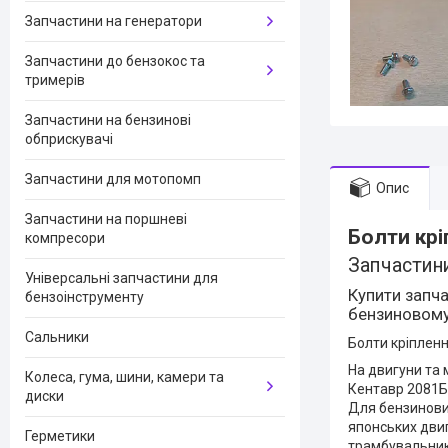
Запчастини на генератори
Запчастини до бензокос та
тримерів
Запчастини на бензинові
обприскувачі
Запчастини для мотопомп
Опис
Запчастини на поршневі
Болти крі
компресори
Запчастини
Універсальні запчастини для
Купити запча
бензоінструменту
бензиновому 
Сальники
Болти кріпленн
На двигуни та 
Колеса, гума, шини, камери та
Кентавр 2081Б, 
диски
Для бензинови
японських двиг
Герметики
трамбувальники