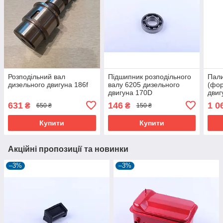
Розподільний вал
Підшипник розподільного
Пали
дизельного двигуна 186f
валу 6205 дизельного
(фор
двигуна 170D
двиг
631
146
1 0
₴
₴
650 ₴
150 ₴
Купити
Купити
Акційні пропозиції та новинки
–3%
–3%