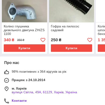
Коліно глушника
Гофра на пилосос
Колі
дизельного двигуна ZH/ZS
садовий
шпон
1100
бенз
340
250
1 3
₴
₴
350 ₴
Купити
Купити
Про нас
98% позитивних з 364 відгуків за рік
Працює з 24.10.2014
м. Харків
вулиця Світла, 49А, 61129, Харків, Україна
Контакти