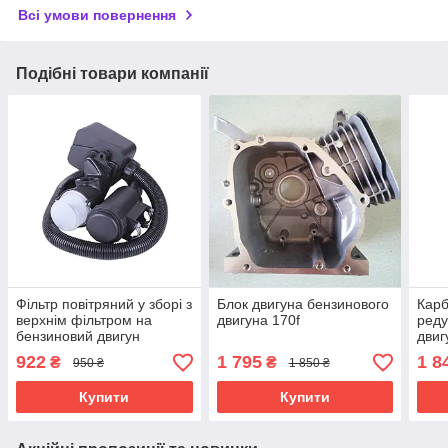
Всі умови повернення
Подібні товари компанії
Фільтр повітряний у зборі з
Блок двигуна бензинового
Карб
верхнім фільтром на
двигуна 170f
реду
бензиновий двигун
двиг
168f/170f
192f
922
1 795
1 8
₴
₴
950 ₴
1 850 ₴
Купити
Купити