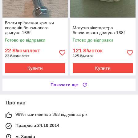
Болти кріплення кришки
клапанів бензинового
Мотузка кікстартера
двигуна 168f
бензинового двигуна 168f
Готово до відправки
Готово до відправки
22
121
₴/комплект
₴/моток
23 ₴/комплект
125 ₴/моток
Купити
Купити
Показати ще
Про нас
98% позитивних з 363 відгуків за рік
Працює з 24.10.2014
м. Харків