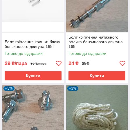
Болт кріплення натяжного
Болт кріплення кришки блоку
ролика бензинового двигуна
бензинового двигуна 168f
168f
Готово до відправки
Готово до відправки
29
24
₴/пара
₴
30 ₴/пара
25 ₴
Купити
Купити
–3%
–3%