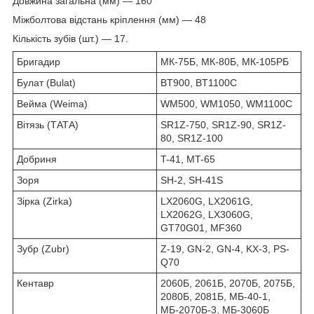
Довжина загальна (мм) — 160
Міжболтова відстань кріплення (мм) — 48
Кількість зубів (шт.) — 17.
Бригадир
МК-75Б, МК-80Б, МК-105РБ
Булат (Bulat)
BT900, BT1100C
Вейма (Weima)
WM500, WM1050, WM1100C
Вітязь (ТАТА)
SR1Z-750, SR1Z-90, SR1Z-
80, SR1Z-100
Добриня
T-41, MT-65
Зоря
SH-2, SH-41S
Зірка (Zirka)
LX2060G, LX2061G,
LX2062G, LX3060G,
GT70G01, MF360
Зубр (Zubr)
Z-19, GN-2, GN-4, KX-3, PS-
Q70
Кентавр
2060Б, 2061Б, 2070Б, 2075Б,
2080Б, 2081Б, МБ-40-1,
МБ-2070Б-3, МБ-3060Б