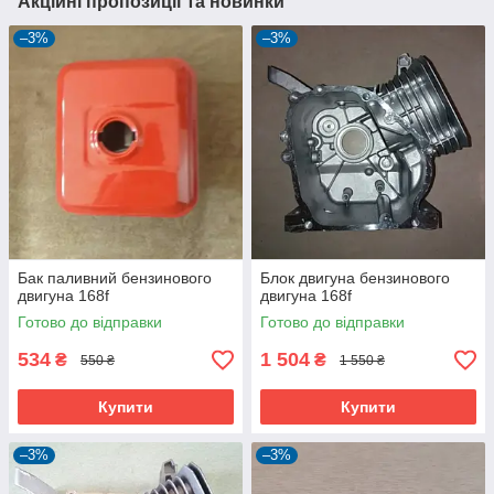
Акційні пропозиції та новинки
–3%
–3%
Бак паливний бензинового
Блок двигуна бензинового
двигуна 168f
двигуна 168f
Готово до відправки
Готово до відправки
534
1 504
₴
₴
550 ₴
1 550 ₴
Купити
Купити
–3%
–3%