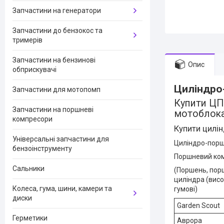
Запчастини на генератори
Запчастини до бензокос та
тримерів
Запчастини на бензинові
Опис
обприскувачі
Циліндро
Запчастини для мотопомп
Купити ЦПГ
Запчастини на поршневі
мотоблока
компресори
Купити цилін
Універсальні запчастини для
Циліндро-порш
бензоінструменту
Поршневий ком
Сальники
(Поршень, порш
циліндра (висо
Колеса, гума, шини, камери та
гумові)
диски
Garden Scout
Герметики
Аврора