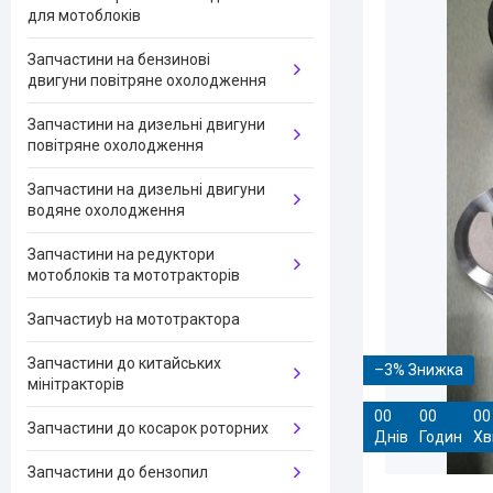
для мотоблоків
Запчастини на бензинові
двигуни повітряне охолодження
Запчастини на дизельні двигуни
повітряне охолодження
Запчастини на дизельні двигуни
водяне охолодження
Запчастини на редуктори
мотоблоків та мототракторів
Запчастиyb на мототрактора
Запчастини до китайських
–3%
мінітракторів
0
0
0
0
0
0
Запчастини до косарок роторних
Днів
Годин
Хв
Запчастини до бензопил