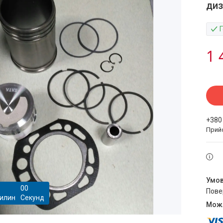
диз
1 
+380
Прий
0
0
пов
илин
Секунд