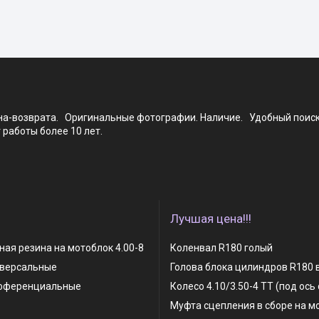
ена-возврата. Оригинальные фотографии. Наличие. Удобный поис
работы более 10 лет.
Лучшая цена!!!
ая резина на мотоблок 4.00-8
Коленвал R180 голый
иверсальные
Голова блока цилиндров R180 
фференциальные
Колесо 4.10/3.50-4 TT (под ось
Муфта сцепления в сборе на м