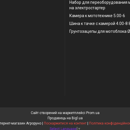
Набор для переоборудования 
на электростартер
Камера к мототехнике 5.00-6
Шина к тачке с камерой 4.00-8
Грунтозацепы для мотоблока Ø
Сайт створений на маркетплейсі
Prom.ua
Продавець на Bigl.ua
Інтернет-магазин Агроруно |
Поскаржитися на контент
|
Політика конфіденційнос
Select Language
▼