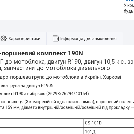
У ко
будь
Характеристики
Інформація для замовлення
-поршневий комплект 190N
 до мотоблока, двигун R190, двигун 10,5 к.с., з
, запчастини до мотоблока дизельного
дро-поршева група до мотоблока в Україні, Харкові
ева група на двигун R190N:
плект R190 з вибіркою (26293/26294/40154).
неві кільця (3 компресійні й одна оливознімна), поршневий палець, 
та 159 мм, діаметр внутрішній/зовнішній/зовнішній під прокладку —
GS-101D
101Д