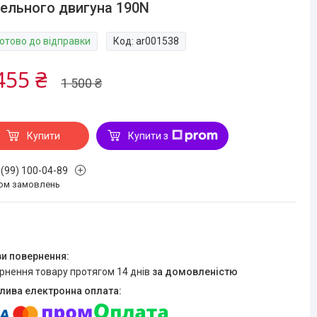
ельного двигуна 190N
Готово до відправки
Код:
ar001538
455 ₴
1 500 ₴
Купити
Купити з
 (99) 100-04-89
ом замовлень
ернення товару протягом 14 днів
за домовленістю