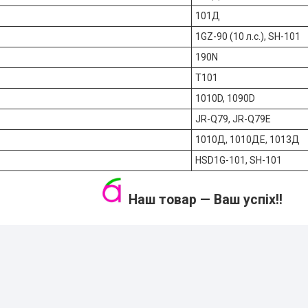
101Д
1GZ-90 (10 л.с.), SH-101
190N
Т101
1010D, 1090D
JR-Q79, JR-Q79E
1010Д, 1010ДЕ, 1013Д
HSD1G-101, SH-101
Наш товар — Ваш успіх!!