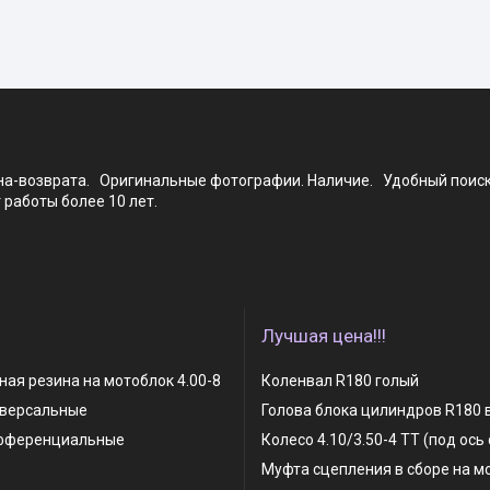
ена-возврата. Оригинальные фотографии. Наличие. Удобный поис
работы более 10 лет.
Лучшая цена!!!
ая резина на мотоблок 4.00-8
Коленвал R180 голый
иверсальные
Голова блока цилиндров R180 
фференциальные
Колесо 4.10/3.50-4 TT (под ось
Муфта сцепления в сборе на м