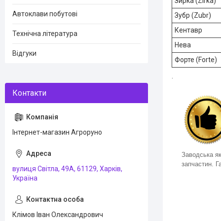
Зирка (Zirka)
Автоклави побутові
Зубр (Zubr)
Кентавр
Технічна література
Нева
Відгуки
Форте (Forte)
.
Інтернет-магазин Агроруно
Заводська як
запчастин. Га
вулиця Світла, 49А, 61129, Харків,
Україна
Клімов Іван Олександрович