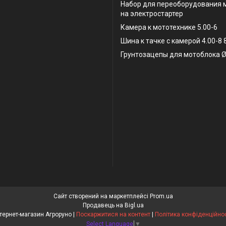
Набор для переоборудования 
на электростартер
Камера к мототехнике 5.00-6
Шина к тачке с камерой 4.00-8
Грунтозацепы для мотоблока Ø
Сайт створений на маркетплейсі
Prom.ua
Продавець на Bigl.ua
Інтернет-магазин Агроруно |
Поскаржитися на контент
|
Політика конфіденційнос
Select Language
▼