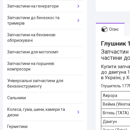
Запчастини на генератори
Запчастини до бензокос та
тримерів
Опис
Запчастини на бензинові
обприскувачі
Глушник 
Запчастин 
Запчастини для мотопомп
частини д
Запчастини на поршневі
Купити запч
компресори
до двигуна 1
в Україні, у 
Універсальні запчастини для
Глушитель 177F
бензоінструменту
Аврора
Сальники
Вейма (Weima
Колеса, гума, шини, камери та
Вітязь (ТАТА)
диски
Двигун
Герметики