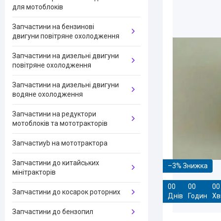
для мотоблоків
Запчастини на бензинові
двигуни повітряне охолодження
Запчастини на дизельні двигуни
повітряне охолодження
Запчастини на дизельні двигуни
водяне охолодження
Запчастини на редуктори
мотоблоків та мототракторів
Запчастиyb на мототрактора
Запчастини до китайських
–3%
мінітракторів
0
0
0
0
0
0
Запчастини до косарок роторних
Днів
Годин
Хв
Запчастини до бензопил