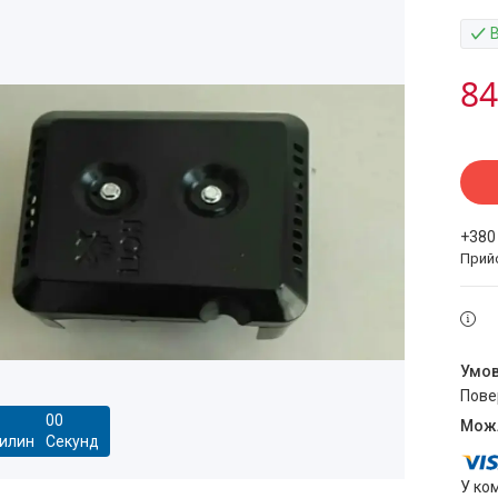
84
+380
Прий
пов
0
0
илин
Секунд
У ко