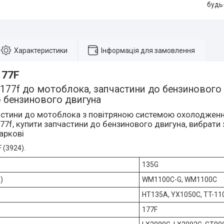
будь
Характеристики
Інформація для замовлення
177F
177f до мотоблока, запчастини до бензинового д
о бензинового двигуна
астини до мотоблока з повітряною системою охолодження
77f, купити запчастини до бензинового двигуна, вибрат
Харкові
 (3924).
135G
)
WM1100C-G, WM1100C
HT135А, YX1050C, TT-11
177F