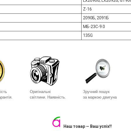
LX2090G, LX2092G, GT90
Z-16
2090Б, 2091Б
МБ-23С-9.0
135G
ість
Оригінальні
Зручний пошук
рантія.
світлини. Наявність.
за маркою двигуна
Наш товар — Ваш успіх!!