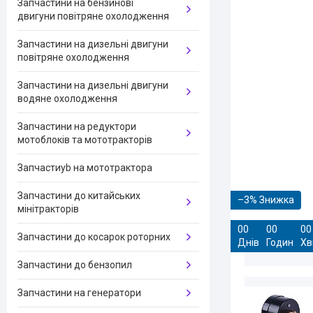
Запчастини на бензинові
двигуни повітряне охолодження
Запчастини на дизельні двигуни
повітряне охолодження
Запчастини на дизельні двигуни
водяне охолодження
Запчастини на редуктори
мотоблоків та мототракторів
Запчастиyb на мототрактора
Запчастини до китайських
–3%
мінітракторів
0
0
0
0
0
0
Запчастини до косарок роторних
Днів
Годин
Хв
Запчастини до бензопил
Запчастини на генератори