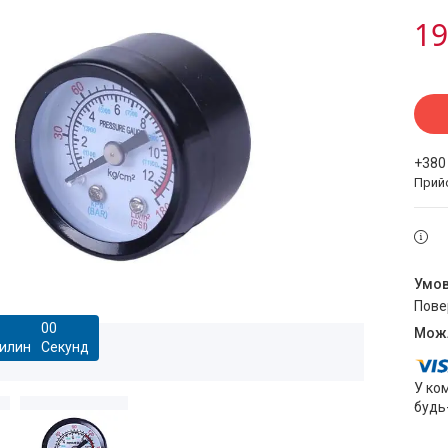
19
+380
Прий
пов
0
0
илин
Секунд
У ко
будь