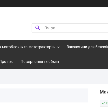
о мотоблоків та мототракторів
Запчастини для бензо
Про нас
Повернення та обмін
Ма