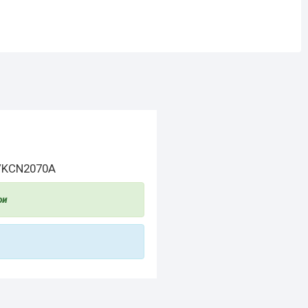
/KCN2070A
ри