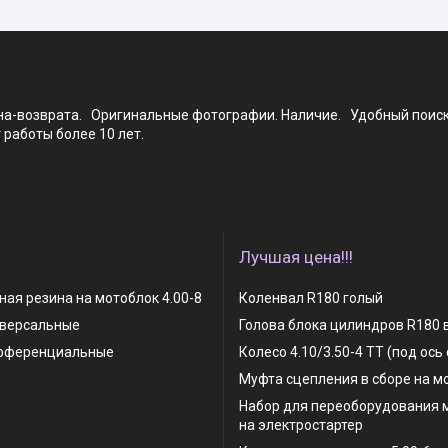
ена-возврата. Оригинальные фотографии. Наличие. Удобный поис
работы более 10 лет.
Лучшая цена!!!
ая резина на мотоблок 4.00-8
Коленвал R180 голый
иверсальные
Голова блока цилиндров R180 
фференциальные
Колесо 4.10/3.50-4 TT (под ось
Муфта сцепления в сборе на м
Набор для переоборудования 
на электростартер