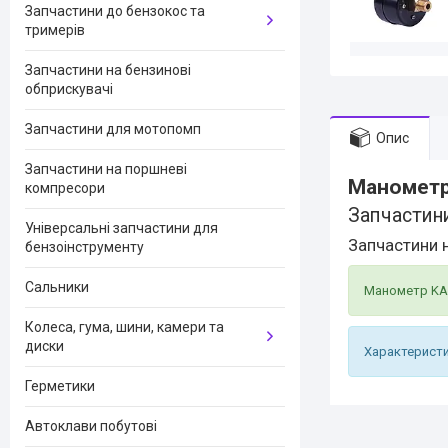
Запчастини до бензокос та
тримерів
Запчастини на бензинові
обприскувачі
Запчастини для мотопомп
Опис
Запчастини на поршневі
Манометр
компресори
Запчастин
Універсальні запчастини для
Запчастини
бензоінструменту
Сальники
Манометр KAB
Колеса, гума, шини, камери та
диски
Характерист
Герметики
Автоклави побутові