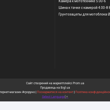
Камера к мототехнике 5.00-6
Шина к тачке с камерой 4.00-8
Грунтозацепы для мотоблока Ø
Сайт створений на маркетплейсі
Prom.ua
Продавець на Bigl.ua
Інтернет-магазин Агроруно |
Поскаржитися на контент
|
Політика конфіденційнос
Select Language
▼