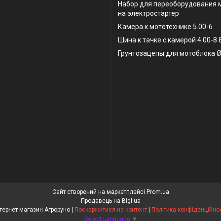
Набор для переоборудования 
на электростартер
Камера к мототехнике 5.00-6
Шина к тачке с камерой 4.00-8
Грунтозацепы для мотоблока Ø
Сайт створений на маркетплейсі
Prom.ua
Продавець на Bigl.ua
Інтернет-магазин Агроруно |
Поскаржитися на контент
|
Політика конфіденційнос
Select Language
▼