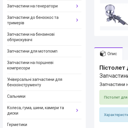
Запчастини на генератори
Запчастини до бензокос та
тримерів
Запчастини на бензинові
обприскувачі
Запчастини для мотопомп
Опис
Запчастини на поршневі
Пістолет 
компресори
Запчастин
Універсальні запчастини для
Запчастини 
бензоінструменту
Сальники
Пістолет для 
Колеса, гума, шини, камери та
диски
Характерист
Герметики