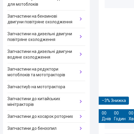
для мотоблоків
Запчастини на бензинові
двигуни повітряне охолодження
Запчастини на дизельні двигуни
повітряне охолодження
Запчастини на дизельні двигуни
водяне охолодження
Запчастини на редуктори
мотоблоків та мототракторів
Запчастиyb на мототрактора
Запчастини до китайських
–3%
мінітракторів
0
0
0
0
0
0
Запчастини до косарок роторних
Днів
Годин
Хв
Запчастини до бензопил