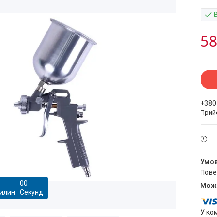
58
+380
Прий
пов
0
0
илин
Секунд
У ко