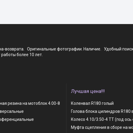
ена-возврата. Оригинальные фотографии. Наличие. Удобный поис
работы более 10 лет.
Лучшая цена!!!
ая резина на мотоблок 4.00-8
Коленвал R180 голый
иверсальные
Голова блока цилиндров R180 
фференциальные
Колесо 4.10/3.50-4 TT (под ось
Муфта сцепления в сборе на м