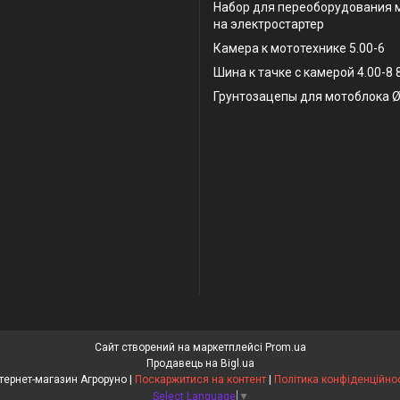
Набор для переоборудования 
на электростартер
Камера к мототехнике 5.00-6
Шина к тачке с камерой 4.00-8
Грунтозацепы для мотоблока Ø
Сайт створений на маркетплейсі
Prom.ua
Продавець на Bigl.ua
Інтернет-магазин Агроруно |
Поскаржитися на контент
|
Політика конфіденційнос
Select Language
▼