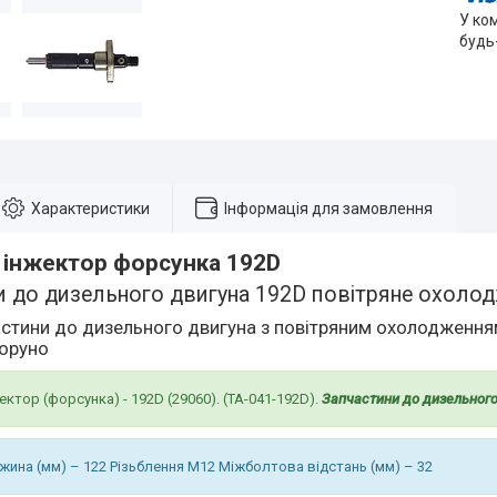
У ко
будь
Характеристики
Інформація для замовлення
 інжектор форсунка 192D
и до дизельного двигуна 192D повітряне охоло
стини до дизельного двигуна з повітряним охолодженням 
роруно
ктор (форсунка) - 192D (29060). (TA-041-192D).
Запчастини до дизельного
жина (мм) – 122 Різьблення М12 Міжболтова відстань (мм) – 32