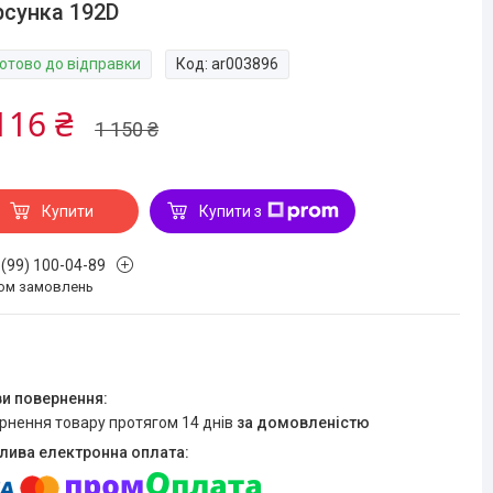
сунка 192D
Готово до відправки
Код:
ar003896
116 ₴
1 150 ₴
Купити
Купити з
 (99) 100-04-89
ом замовлень
ернення товару протягом 14 днів
за домовленістю