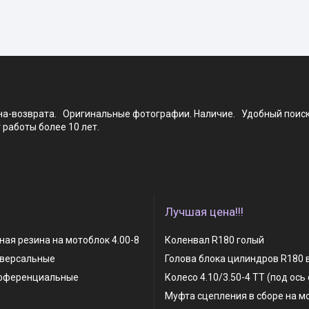
ена-возврата. Оригинальные фотографии. Наличие. Удобный поис
работы более 10 лет.
Лучшая цена!!!
ая резина на мотоблок 4.00-8
Коленвал R180 голый
иверсальные
Голова блока цилиндров R180 
фференциальные
Колесо 4.10/3.50-4 TT (под ось
Муфта сцепления в сборе на м