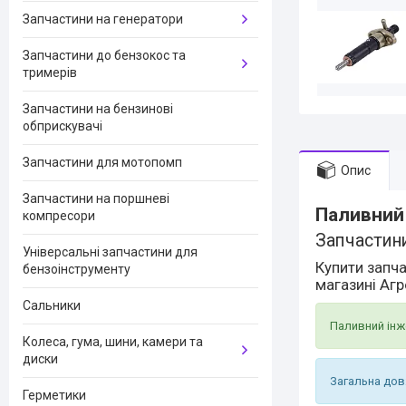
Запчастини на генератори
Запчастини до бензокос та
тримерів
Запчастини на бензинові
обприскувачі
Запчастини для мотопомп
Опис
Запчастини на поршневі
Паливний
компресори
Запчастин
Універсальні запчастини для
Купити запча
бензоінструменту
магазині Аг
Сальники
Паливний інже
Колеса, гума, шини, камери та
диски
Загальна дов
Герметики