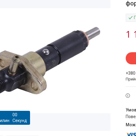
фор
1 
+380
Прий
0
0
пов
илин
Секунд