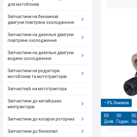
для мотоблоків
Запчастини на бензинові
двигуни повітряне охолодження
Запчастини на дизельні двигуни
повітряне охолодження
Запчастини на дизельні двигуни
водяне охолодження
Запчастини на редуктори
мотоблоків та мототракторів
Запчастиyb на мототрактора
Запчастини до китайських
–3%
мінітракторів
0
0
0
0
0
0
Запчастини до косарок роторних
Днів
Годин
Хв
Запчастини до бензопил