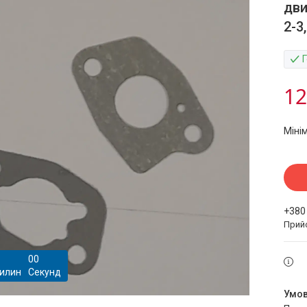
дви
2-3
12
Міні
+380
Прий
0
0
илин
Секунд