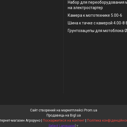
Набор для переоборудования 
на электростартер
Камера к мототехнике 5.00-6
Шина к тачке с камерой 4.00-8
Грунтозацепы для мотоблока Ø
Сайт створений на маркетплейсі
Prom.ua
Продавець на Bigl.ua
Інтернет-магазин Агроруно |
Поскаржитися на контент
|
Політика конфіденційнос
Select Language
▼