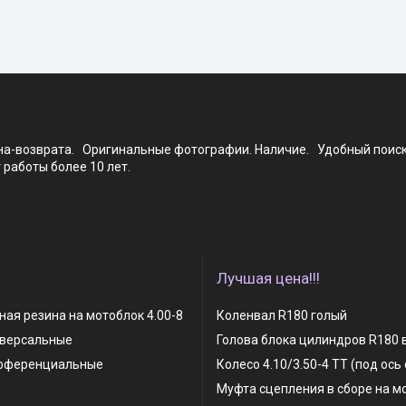
ена-возврата. Оригинальные фотографии. Наличие. Удобный поис
работы более 10 лет.
Лучшая цена!!!
ая резина на мотоблок 4.00-8
Коленвал R180 голый
иверсальные
Голова блока цилиндров R180 
фференциальные
Колесо 4.10/3.50-4 TT (под ось
Муфта сцепления в сборе на м