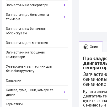
Запчастини на генератори
Запчастини до бензокос та
тримерів
Запчастини на бензинові
обприскувачі
Запчастини для мотопомп
Опис
Запчастини на поршневі
компресори
Прокладк
двигатель
Універсальні запчастини для
генератор
бензоінструменту
Запчастини
бензиновый
Сальники
бензиновог
Колеса, гума, шини, камери та
Купити запч
диски
двигатель ге
купити запча
Герметики
бензиновый д