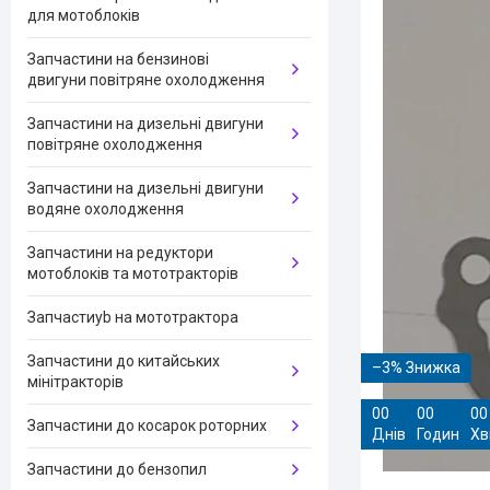
для мотоблоків
Запчастини на бензинові
двигуни повітряне охолодження
Запчастини на дизельні двигуни
повітряне охолодження
Запчастини на дизельні двигуни
водяне охолодження
Запчастини на редуктори
мотоблоків та мототракторів
Запчастиyb на мототрактора
Запчастини до китайських
–3%
мінітракторів
0
0
0
0
0
0
Запчастини до косарок роторних
Днів
Годин
Хв
Запчастини до бензопил