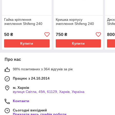
Гайка кріплення
Кришка корпусу
Диск
зчеплення Shifeng 240
зчеплення Shifeng 240
Shif
50
750
800
₴
₴
Купити
Купити
Про нас
98% позитивних з 364 відгуків за рік
Працює з 24.10.2014
м. Харків
вулиця Світла, 49А, 61129, Харків, Україна
Контакти
Сьогодні вихідний
Показати весь графік роботи