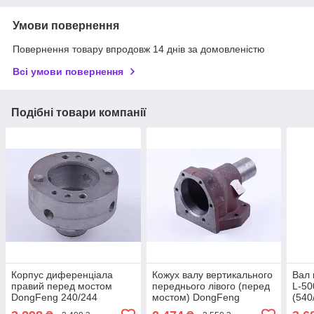
Умови повернення
Повернення товару впродовж 14 днів за домовленістю
Всі умови повернення
Подібні товари компанії
Корпус диференціала
Кожух валу вертикального
Вал 
правий перед мостом
переднього лівого (перед
L-50
DongFeng 240/244
мостом) DongFeng
(540
240/244
240/