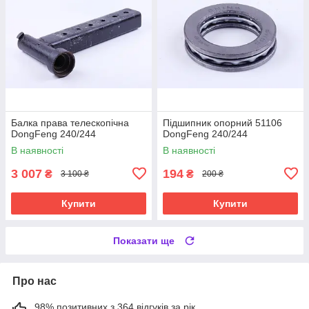
Балка права телескопічна
Підшипник опорний 51106
DongFeng 240/244
DongFeng 240/244
В наявності
В наявності
3 007
194
₴
₴
3 100 ₴
200 ₴
Купити
Купити
Показати ще
Про нас
98% позитивних з 364 відгуків за рік