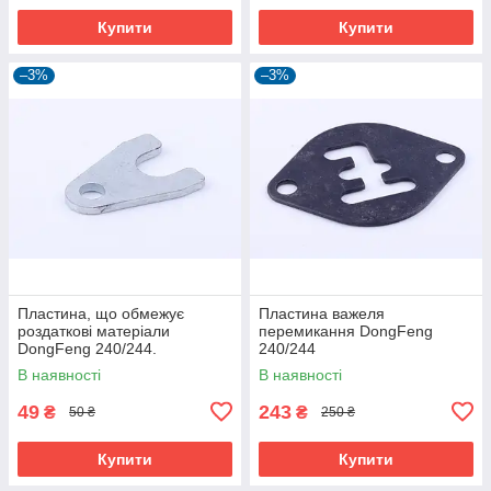
Купити
Купити
–3%
–3%
Пластина, що обмежує
Пластина важеля
роздаткові матеріали
перемикання DongFeng
DongFeng 240/244.
240/244
В наявності
В наявності
49
243
₴
₴
50 ₴
250 ₴
Купити
Купити