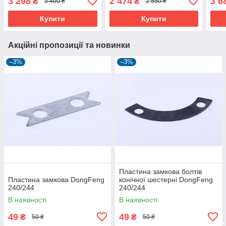
3 298
2 474
3 6
₴
₴
3 400 ₴
2 550 ₴
Купити
Купити
Акційні пропозиції та новинки
–3%
–3%
Пластина замкова болтів
Пластина замкова DongFeng
конічної шестерні DongFeng
240/244
240/244
В наявності
В наявності
49
49
₴
₴
50 ₴
50 ₴