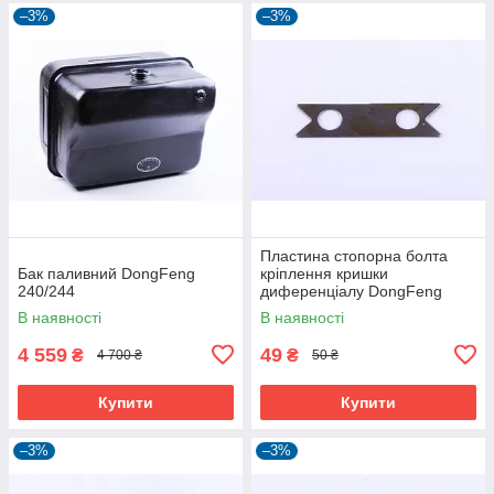
–3%
–3%
Пластина стопорна болта
Бак паливний DongFeng
кріплення кришки
240/244
диференціалу DongFeng
354/404
В наявності
В наявності
4 559
49
₴
₴
4 700 ₴
50 ₴
Купити
Купити
–3%
–3%