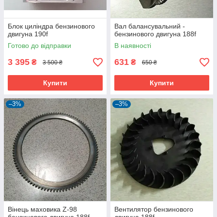
Блок циліндра бензинового
Вал балансувальний -
двигуна 190f
бензинового двигуна 188f
Готово до відправки
В наявності
3 395
631
₴
₴
3 500 ₴
650 ₴
Купити
Купити
–3%
–3%
Вінець маховика Z-98
Вентилятор бензинового