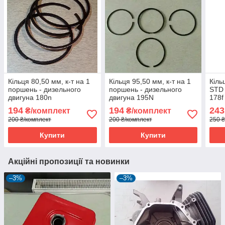
Кільця 80,50 мм, к-т на 1
Кільця 95,50 мм, к-т на 1
Кіль
поршень - дизельного
поршень - дизельного
STD 
двигуна 180n
двигуна 195N
178f
194
194
243
₴/комплект
₴/комплект
200 ₴/комплект
200 ₴/комплект
250 ₴
Купити
Купити
Акційні пропозиції та новинки
–3%
–3%