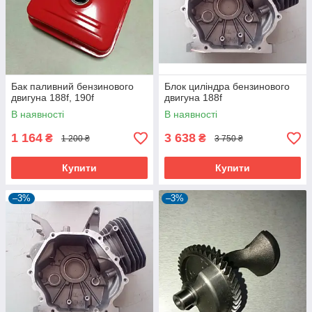
Бак паливний бензинового
Блок циліндра бензинового
двигуна 188f, 190f
двигуна 188f
В наявності
В наявності
1 164
3 638
₴
₴
1 200 ₴
3 750 ₴
Купити
Купити
–3%
–3%