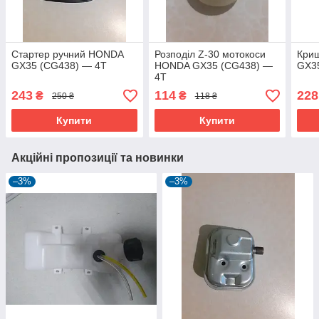
Стартер ручний HONDA
Розподіл Z-30 мотокоси
Кри
GX35 (CG438) — 4T
HONDA GX35 (CG438) —
GX3
4T
243
114
228
₴
₴
250 ₴
118 ₴
Купити
Купити
Акційні пропозиції та новинки
–3%
–3%