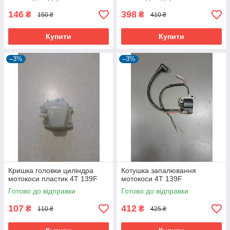
146
398
₴
₴
150 ₴
410 ₴
Купити
Купити
–3%
–3%
Кришка головки циліндра
Котушка запалювання
мотокоси пластик 4T 139F
мотокоси 4T 139F
Готово до відправки
Готово до відправки
107
412
₴
₴
110 ₴
425 ₴