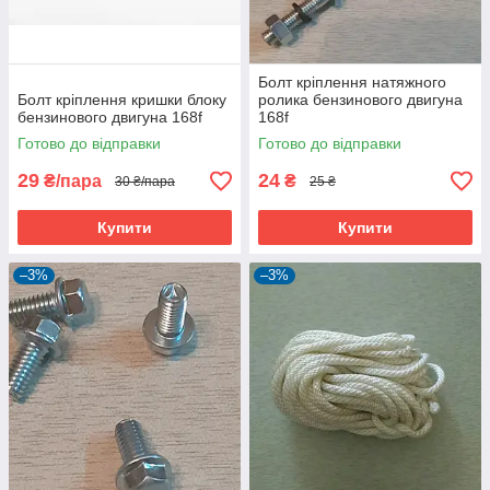
Болт кріплення натяжного
Болт кріплення кришки блоку
ролика бензинового двигуна
бензинового двигуна 168f
168f
Готово до відправки
Готово до відправки
29
24
₴/пара
₴
30 ₴/пара
25 ₴
Купити
Купити
–3%
–3%