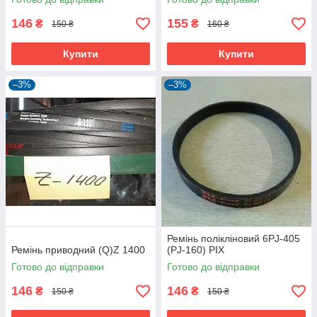
146
155
₴
₴
150 ₴
160 ₴
Купити
Купити
–3%
–3%
Ремінь полікліновий 6PJ-405
Ремінь приводний (Q)Z 1400
(PJ-160) PIX
Готово до відправки
Готово до відправки
146
146
₴
₴
150 ₴
150 ₴