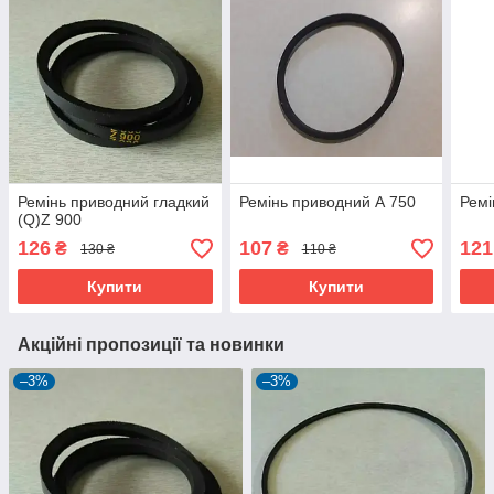
Ремінь приводний гладкий
Ремінь приводний А 750
Ремі
(Q)Z 900
126
107
121
₴
₴
130 ₴
110 ₴
Купити
Купити
Акційні пропозиції та новинки
–3%
–3%