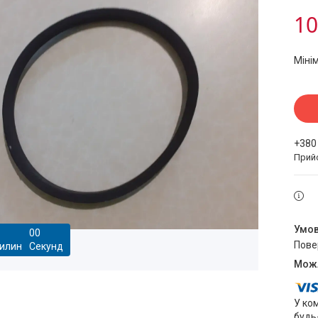
10
Міні
+380
Прий
0
0
пов
илин
Секунд
У ко
будь