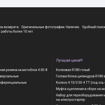
ена-возврата. Оригинальные фотографии. Наличие. Удобный поис
работы более 10 лет.
Лучшая цена!!!
ая резина на мотоблок 4.00-8
Коленвал R180 голый
иверсальные
Голова блока цилиндров R180 
фференциальные
Колесо 4.10/3.50-4 TT (под ось
Муфта сцепления в сборе на м
Набор для переоборудования 
на электростартер