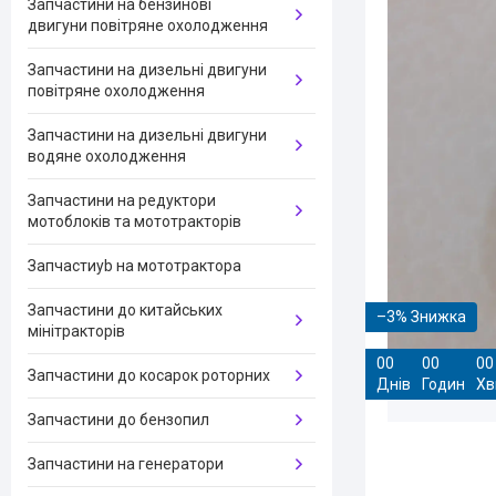
Запчастини на бензинові
двигуни повітряне охолодження
Запчастини на дизельні двигуни
повітряне охолодження
Запчастини на дизельні двигуни
водяне охолодження
Запчастини на редуктори
мотоблоків та мототракторів
Запчастиyb на мототрактора
Запчастини до китайських
–3%
мінітракторів
0
0
0
0
0
0
Запчастини до косарок роторних
Днів
Годин
Хв
Запчастини до бензопил
Запчастини на генератори