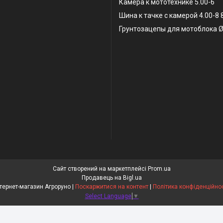
Камера к мототехнике 5.00-6
Шина к тачке с камерой 4.00-8
Грунтозацепы для мотоблока Ø
Сайт створений на маркетплейсі
Prom.ua
Продавець на Bigl.ua
Інтернет-магазин Агроруно |
Поскаржитися на контент
|
Політика конфіденційнос
Select Language
▼