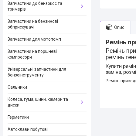
Запчастини до бензокос та
тримерів
Запчастини на бензинові
обприскувачі
Опис
Запчастини для мотопомп
Ремінь пр
Ремінь при
Запчастини на поршневі
ремінь ген
компресори
Купити ремін
Універсальні запчастини для
заміна, розмі
бензоінструменту
Ремінь привод
Сальники
Колеса, гума, шини, камери та
диски
Герметики
Автоклави побутові