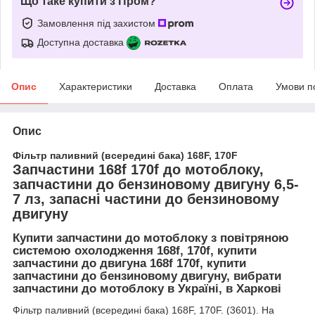
Що таке купити з Пром?
Замовлення під захистом
Доступна доставка
Опис
Характеристики
Доставка
Оплата
Умови п
Опис
Фільтр паливний (всередині бака) 168F, 170F
Запчастини 168f 170f до мотоблоку,
запчастини до бензиновому двигуну 6,5-
7 лз, запасні частини до бензиновому
двигуну
Купити запчастини до мотоблоку з повітряною
системою охолодження 168f, 170f, купити
запчастини до двигуна 168f 170f, купити
запчастини до бензиновому двигуну, вибрати
запчастини до мотоблоку в Україні, в Харкові
Фільтр паливний (всередині бака) 168F, 170F. (3601). На