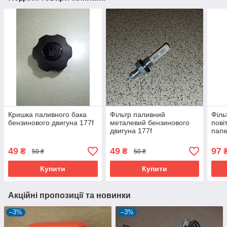
Кришка паливного бака
Фільтр паливний
Філь
бензинового двигуна 177f
металевий бензинового
пові
двигуна 177f
папе
двиг
49
49
97
₴
₴
50 ₴
50 ₴
Купити
Купити
Акційні пропозиції та новинки
–3%
–3%