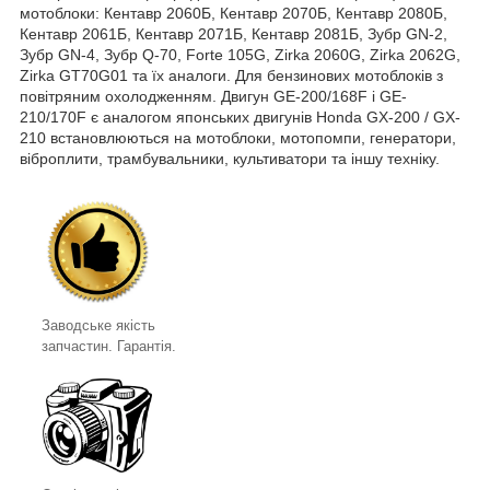
мотоблоки: Кентавр 2060Б, Кентавр 2070Б, Кентавр 2080Б,
Кентавр 2061Б, Кентавр 2071Б, Кентавр 2081Б, Зубр GN-2,
Зубр GN-4, Зубр Q-70, Forte 105G, Zirka 2060G, Zirka 2062G,
Zirka GT70G01 та їх аналоги. Для бензинових мотоблоків з
повітряним охолодженням. Двигун GE-200/168F і GE-
210/170F є аналогом японських двигунів Honda GX-200 / GX-
210 встановлюються на мотоблоки, мотопомпи, генератори,
віброплити, трамбувальники, культиватори та іншу техніку.
Заводське якість
запчастин. Гарантія.