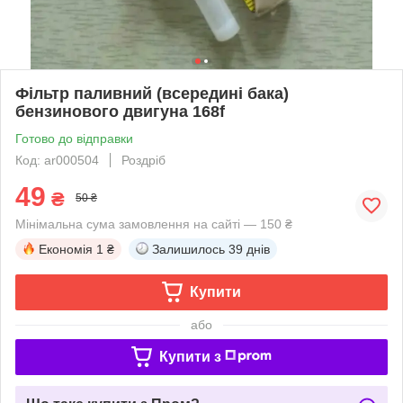
Фільтр паливний (всередині бака)
бензинового двигуна 168f
Готово до відправки
Код: ar000504
Роздріб
49
₴
50 ₴
Мінімальна сума замовлення на сайті — 150 ₴
Економія
1 ₴
Залишилось
39 днів
Купити
або
Купити з