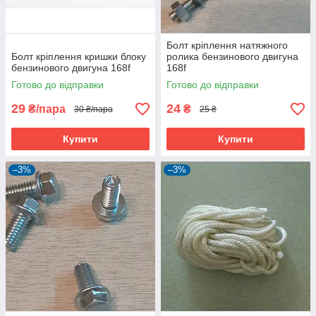
Болт кріплення натяжного
Болт кріплення кришки блоку
ролика бензинового двигуна
бензинового двигуна 168f
168f
Готово до відправки
Готово до відправки
29
24
₴/пара
₴
30 ₴/пара
25 ₴
Купити
Купити
–3%
–3%