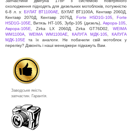
Запчастини двигуна 178F з системою повітряного
охолодження підходять для дизельних мотоблоків, потужністю
6-8 л. з:
БУЛАТ ВТ1100АЕ
, БУЛАТ ВТ1100А, Кентавр 2060Д,
Кентавр 2070Д, Кентавр 2075Д,
Forte HSD1G-105
,
Forte
HSD1G-105Е
, Витязь HT-105, Зубр-105 (дизель),
Аврора-105
,
Аврора-105Е
, Zirka LX 2060Д, Zirka GT76D02,
WEIMA
WM1100A
,
WEIMA WM1100AЕ
,
КАЛУГА МДК-105
,
КАЛУГА
МДК-105Е
та їх аналоги. Не побачили свій мотоблок у
переліку? Дзвоніть і наші менеджери підкажуть Вам.
Заводське якість
запчастин. Гарантія.