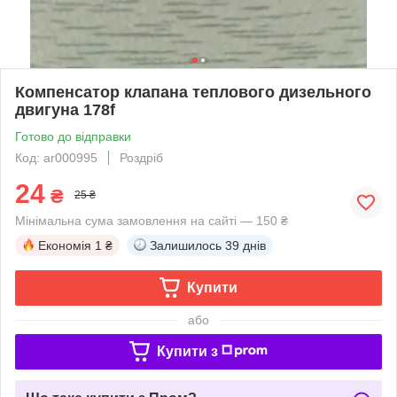
Компенсатор клапана теплового дизельного
двигуна 178f
Готово до відправки
Код: ar000995
Роздріб
24
₴
25 ₴
Мінімальна сума замовлення на сайті — 150 ₴
Економія
1 ₴
Залишилось
39 днів
Купити
або
Купити з