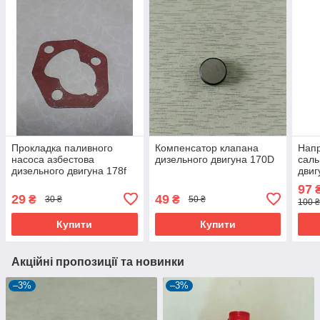
Прокладка паливного
Компенсатор клапана
Напр
насоса азбестова
дизельного двигуна 170D
саль
дизельного двигуна 178f
двиг
97
₴
29
49
₴
₴
30 ₴
50 ₴
100 ₴
Купити
Купити
Акційні пропозиції та новинки
–3%
–3%