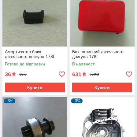
Амортизатор бака
Бак паливний дизельного
дизельного двигуна 178f
двигуна 178f
Готово до відправки
В наявності
36
631
₴
₴
38 ₴
650 ₴
Купити
Купити
–3%
–3%