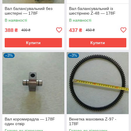
Вал балансувальний без
Вал балансувальний із
шестерні — 178F
шестірнею Z-48 — 178F
В наявності
В наявності
388
437
₴
₴
400 ₴
450 ₴
Купити
Купити
–3%
–3%
Вал коромирадла — 178F
Венетка маховика Z-97 -
один отвір
178F
Готово до відправки
Готово до відправки