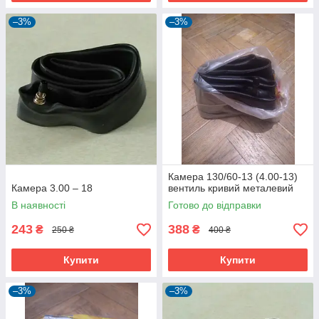
–3%
–3%
Камера 130/60-13 (4.00-13)
Камера 3.00 – 18
вентиль кривий металевий
В наявності
Готово до відправки
243
388
₴
₴
250 ₴
400 ₴
Купити
Купити
–3%
–3%