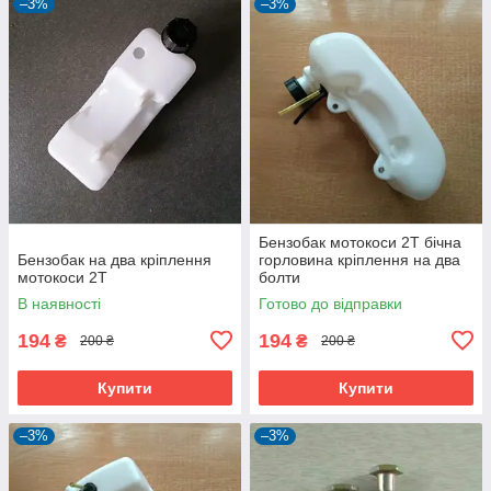
–3%
–3%
Бензобак мотокоси 2Т бічна
Бензобак на два кріплення
горловина кріплення на два
мотокоси 2Т
болти
В наявності
Готово до відправки
194
194
₴
₴
200 ₴
200 ₴
Купити
Купити
–3%
–3%