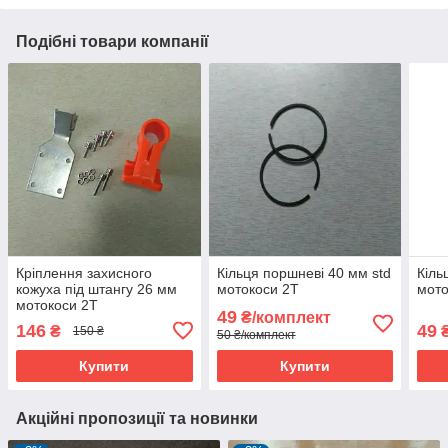
Подібні товари компанії
Кріплення захисного
Кільця поршневі 40 мм std
Кіль
кожуха під штангу 26 мм
мотокоси 2Т
мото
мотокоси 2Т
49
₴/комплект
146
49
₴
150 ₴
50 ₴/комплект
Купити
Купити
Акційні пропозиції та новинки