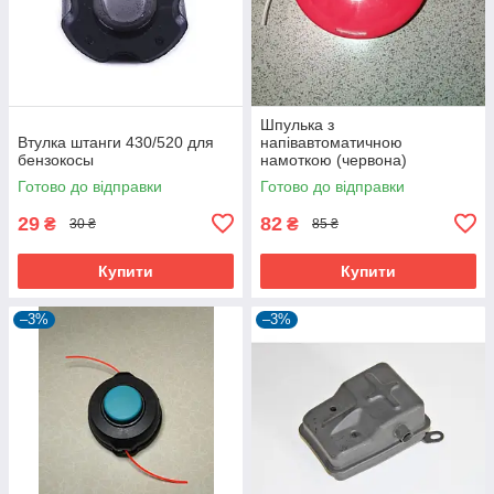
Шпулька з
Втулка штанги 430/520 для
напівавтоматичною
бензокосы
намоткою (червона)
Готово до відправки
Готово до відправки
29
82
₴
₴
30 ₴
85 ₴
Купити
Купити
–3%
–3%