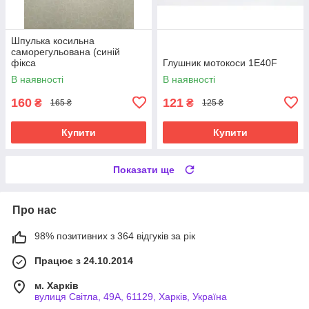
Шпулька косильна
саморегульована (синій
фікса
Глушник мотокоси 1E40F
В наявності
В наявності
160
121
₴
₴
165 ₴
125 ₴
Купити
Купити
Показати ще
Про нас
98% позитивних з 364 відгуків за рік
Працює з 24.10.2014
м. Харків
вулиця Світла, 49А, 61129, Харків, Україна