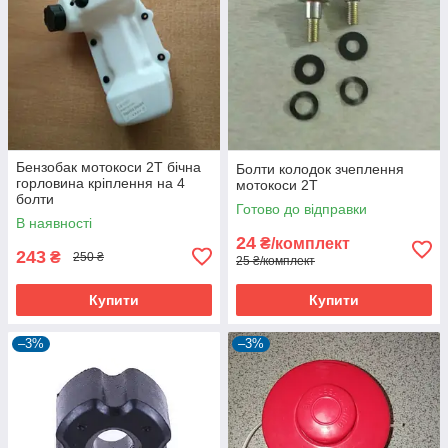
Бензобак мотокоси 2Т бічна
Болти колодок зчеплення
горловина кріплення на 4
мотокоси 2Т
болти
Готово до відправки
В наявності
24
₴/комплект
243
₴
250 ₴
25 ₴/комплект
Купити
Купити
–3%
–3%