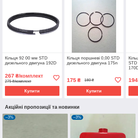
Кільця 92 00 мм STD
Кільця поршневі 0,00 STD
Кіль
дизельного двигуна 192D
дизельного двигуна 175n
STD 
170
267
₴/комплект
175
194
₴
180 ₴
275 ₴/комплект
Купити
Купити
Акційні пропозиції та новинки
–3%
–3%