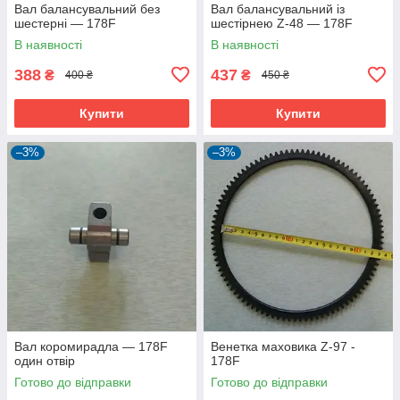
Вал балансувальний без
Вал балансувальний із
шестерні — 178F
шестірнею Z-48 — 178F
В наявності
В наявності
388
437
₴
₴
400 ₴
450 ₴
Купити
Купити
–3%
–3%
Вал коромирадла — 178F
Венетка маховика Z-97 -
один отвір
178F
Готово до відправки
Готово до відправки