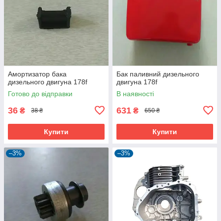
Амортизатор бака
Бак паливний дизельного
дизельного двигуна 178f
двигуна 178f
Готово до відправки
В наявності
36
631
₴
₴
38 ₴
650 ₴
Купити
Купити
–3%
–3%