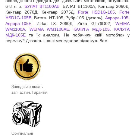
охолодження підходять для дизельних мотоблоків, потужністю
6-8 л. з:
БУЛАТ ВТ1100АЕ
, БУЛАТ ВТ1100А, Кентавр 2060Д,
Кентавр 2070Д, Кентавр 2075Д,
Forte HSD1G-105
,
Forte
HSD1G-105Е
, Витязь HT-105, Зубр-105 (дизель),
Аврора-105
,
Аврора-105Е
, Zirka LX 2060Д, Zirka GT76D02,
WEIMA
WM1100A
,
WEIMA WM1100AЕ
,
КАЛУГА МДК-105
,
КАЛУГА
МДК-105Е
та їх аналоги. Не побачили свій мотоблок у
переліку? Дзвоніть і наші менеджери підкажуть Вам.
Заводське якість
запчастин. Гарантія.
Оригінальні