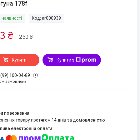
гуна 178f
В наявності
Код:
ar000939
3 ₴
250 ₴
Купити
Купити з
 (99) 100-04-89
ом замовлень
ернення товару протягом 14 днів
за домовленістю