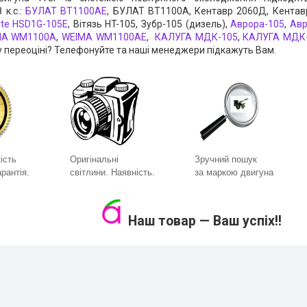
 к.с.:
БУЛАТ ВТ1100AE
, БУЛАТ ВТ1100A, Кентавр 2060Д, Кента
rte HSD1G-105Е
, Вітязь HT-105, Зубр-105 (дизель),
Аврора-105
,
Авр
MA WM1100A
,
WEIMA WM1100AЕ
,
КАЛУГА МДК-105
,
КАЛУГА МДК
у переоціні? Телефонуйте та наші менеджери підкажуть Вам.
ість
Оригінальні
Зручний пошук
рантія.
світлини. Наявність.
за маркою двигуна
Наш товар — Ваш успіх!!