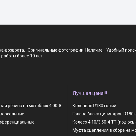
ена-возврата. Оригинальные фотографии. Наличие. Удобный поис
работы более 10 лет.
Лучшая цена!!!
ая резина на мотоблок 4.00-8
Коленвал R180 голый
иверсальные
Голова блока цилиндров R180 
фференциальные
Колесо 4.10/3.50-4 TT (под ось
Муфта сцепления в сборе на м