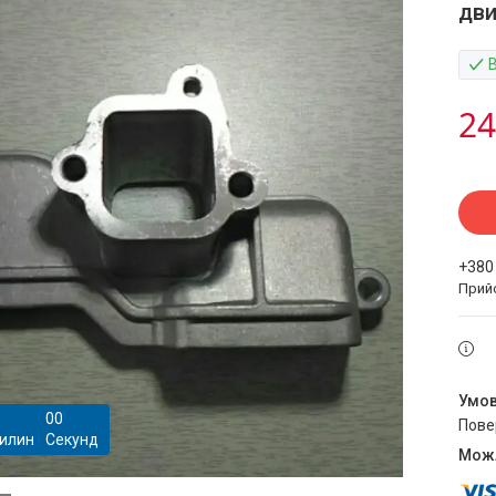
дви
24
+380
Прий
0
0
пов
илин
Секунд