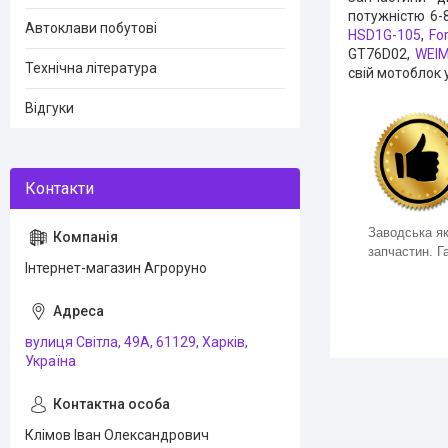
потужністю 6-8
Автоклави побутові
HSD1G-105
,
Fo
GT76D02,
WEI
Технічна література
свій мотоблок 
Відгуки
Заводська як
запчастин. Га
Інтернет-магазин Агроруно
вулиця Світла, 49А, 61129, Харків,
Україна
Клімов Іван Олександрович