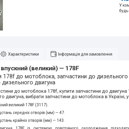
У ко
будь
Характеристики
Інформація для замовлення
впускний (великий) — 178F
 178f до мотоблока, запчастини до дизельного д
о дизельного двигуна
стини до мотоблока 178f, купити запчастини до двигуна 1
о двигуна, вибрати запчастини до мотоблока в Україні, у
ний великий 178F (3117).
стань середніх отворів (мм) — 47.
стань крайніх отворів (мм) — 143.
вигуна 178F із системою повітряного охолодження підходят