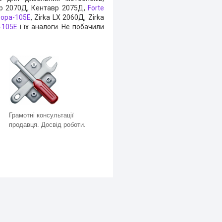
вр 2070Д, Кентавр 2075Д,
Forte
ора-105Е
, Zirka LX 2060Д, Zirka
-105Е
і їх аналоги. Не побачили
Грамотні консультації
продавця. Досвід роботи.