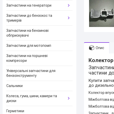
Запчастини на генератори
Запчастини до бензокос та
тримерів
Запчастини на бензинові
обприскувачі
Запчастини для мотопомп
Опис
Запчастини на поршневі
Колектор 
компресори
Запчастини
Універсальні запчастини для
частини д
бензоінструменту
Купити запча
до дизельног
Сальники
Колектор впуск
Колеса, гума, шини, камери та
Міжболтова від
диски
Міжболтова від
Герметики
Запчастини д