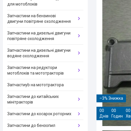
для мотоблоків
Запчастини на бензинові
двигуни повітряне охолодження
Запчастини на дизельні двигуни
повітряне охолодження
Запчастини на дизельні двигуни
водяне охолодження
Запчастини на редуктори
мотоблоків та мототракторів
Запчастиyb на мототрактора
Запчастини до китайських
–3%
мінітракторів
0
0
0
0
0
0
Запчастини до косарок роторних
Днів
Годин
Хв
Запчастини до бензопил