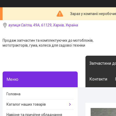
Зараз у компанії неробочи
вулиця Світла, 49А, 61129, Харків, Україна
Продаж запчастин та комплектуючих до мотоблоків,
мототракторів, гума, колеса для садової техніки
Запчастини д
Контакти
Головна
Каталог наших товарів
Навісне та причіпне обладнання