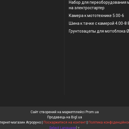
Набор для переоборудования 
на электростартер
Камера к мототехнике 5.00-6
Шина к тачке с камерой 4.00-8
Грунтозацепы для мотоблока Ø
Сайт створений на маркетплейсі
Prom.ua
Продавець на Bigl.ua
Інтернет-магазин Агроруно |
Поскаржитися на контент
|
Політика конфіденційнос
Select Language
▼