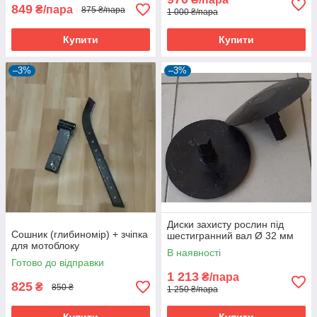
849
₴/пара
875 ₴/пара
1 000 ₴/пара
Купити
Купити
–3%
–3%
Диски захисту рослин під
Сошник (глибиномір) + зчіпка
шестигранний вал Ø 32 мм
для мотоблоку
В наявності
Готово до відправки
1 213
₴/пара
825
₴
850 ₴
1 250 ₴/пара