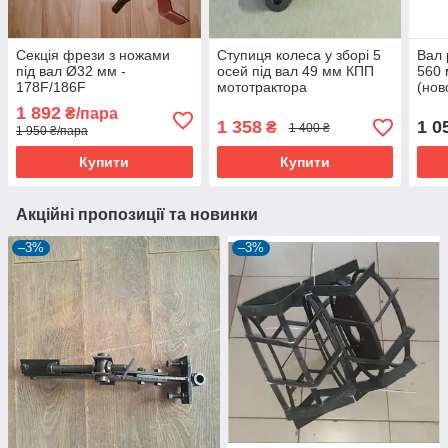
Секція фрези з ножами
Ступиця колеса у зборі 5
Вал 
під вал Ø32 мм -
осей під вал 49 мм КПП
560 
178F/186F
мототрактора
(нов
Xing
1 892
₴/пара
1 358
1 0
₴
1 400 ₴
1 950 ₴/пара
Купити
Купити
Акційні пропозиції та новинки
–3%
–3%