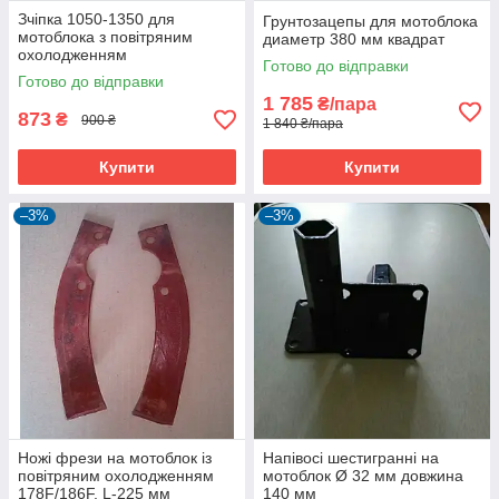
Зчіпка 1050-1350 для
Грунтозацепы для мотоблока
мотоблока з повітряним
диаметр 380 мм квадрат
охолодженням
Готово до відправки
Готово до відправки
1 785
₴/пара
873
₴
900 ₴
1 840 ₴/пара
Купити
Купити
–3%
–3%
Ножі фрези на мотоблок із
Напівосі шестигранні на
повітряним охолодженням
мотоблок Ø 32 мм довжина
178F/186F, L-225 мм
140 мм