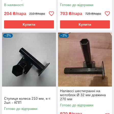
В наявності
Готово до відправки
204
703
₴/пара
₴/пара
210 ₴/пара
725 ₴/пара
Купити
Купити
–3%
–3%
Напівосі шестигранні на
мотоблок Ø 32 мм довжина
Ступиця колеса 210 мм, к-т:
270 мм
2шт. - КПП
Готово до відправки
Готово до відправки
970
₴/пара