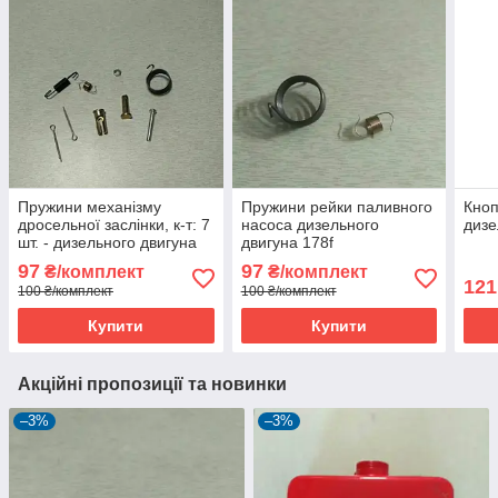
Пружини механізму
Пружини рейки паливного
Кноп
дросельної заслінки, к-т: 7
насоса дизельного
дизе
шт. - дизельного двигуна
двигуна 178f
178f
97
97
₴/комплект
₴/комплект
121
100 ₴/комплект
100 ₴/комплект
Купити
Купити
Акційні пропозиції та новинки
–3%
–3%