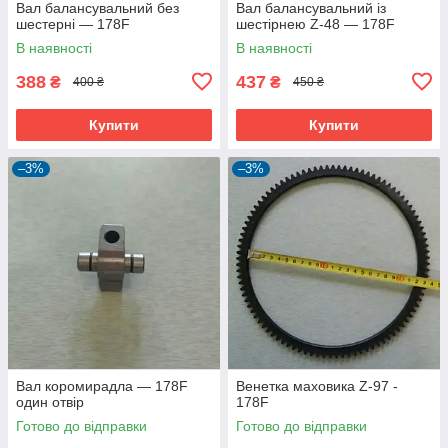
Вал балансувальний без
Вал балансувальний із
шестерні — 178F
шестірнею Z-48 — 178F
В наявності
В наявності
388
437
₴
₴
400 ₴
450 ₴
Купити
Купити
–3%
–3%
Вал коромирадла — 178F
Венетка маховика Z-97 -
один отвір
178F
Готово до відправки
Готово до відправки