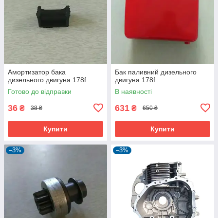
Амортизатор бака
Бак паливний дизельного
дизельного двигуна 178f
двигуна 178f
Готово до відправки
В наявності
36
631
₴
₴
38 ₴
650 ₴
Купити
Купити
–3%
–3%