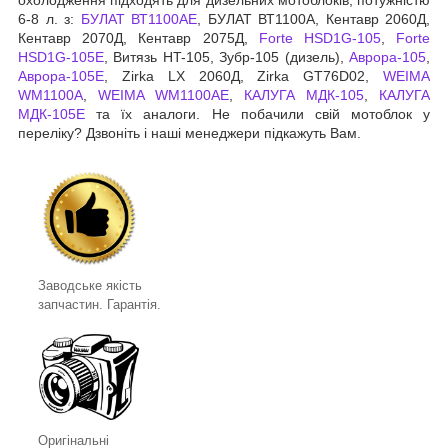
охолодження підходять для дизельних мотоблоків, потужністю
6-8 л. з:
БУЛАТ ВТ1100АЕ
, БУЛАТ ВТ1100А, Кентавр 2060Д,
Кентавр 2070Д, Кентавр 2075Д,
Forte HSD1G-105
,
Forte
HSD1G-105Е
, Витязь HT-105, Зубр-105 (дизель),
Аврора-105
,
Аврора-105Е
, Zirka LX 2060Д, Zirka GT76D02,
WEIMA
WM1100A
,
WEIMA WM1100AЕ
,
КАЛУГА МДК-105
,
КАЛУГА
МДК-105Е
та їх аналоги. Не побачили свій мотоблок у
переліку? Дзвоніть і наші менеджери підкажуть Вам.
Заводське якість
запчастин. Гарантія.
Оригінальні