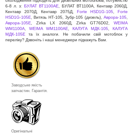
охолодження підходять для дизельних мотоблоків, потужністю
6-8 л. з:
БУЛАТ ВТ1100АЕ
, БУЛАТ ВТ1100А, Кентавр 2060Д,
Кентавр 2070Д, Кентавр 2075Д,
Forte HSD1G-105
,
Forte
HSD1G-105Е
, Витязь HT-105, Зубр-105 (дизель),
Аврора-105
,
Аврора-105Е
, Zirka LX 2060Д, Zirka GT76D02,
WEIMA
WM1100A
,
WEIMA WM1100AЕ
,
КАЛУГА МДК-105
,
КАЛУГА
МДК-105Е
та їх аналоги. Не побачили свій мотоблок у
переліку? Дзвоніть і наші менеджери підкажуть Вам.
Заводське якість
запчастин. Гарантія.
Оригінальні