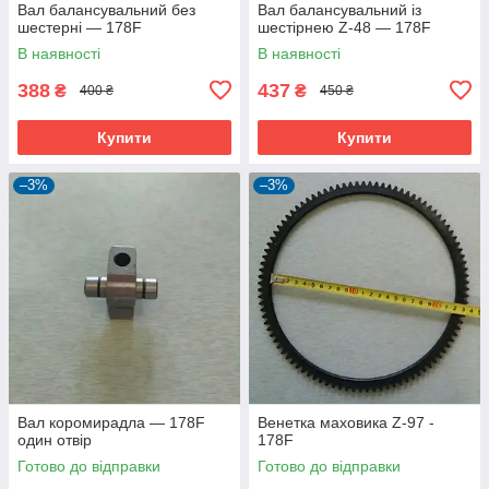
Вал балансувальний без
Вал балансувальний із
шестерні — 178F
шестірнею Z-48 — 178F
В наявності
В наявності
388
437
₴
₴
400 ₴
450 ₴
Купити
Купити
–3%
–3%
Вал коромирадла — 178F
Венетка маховика Z-97 -
один отвір
178F
Готово до відправки
Готово до відправки