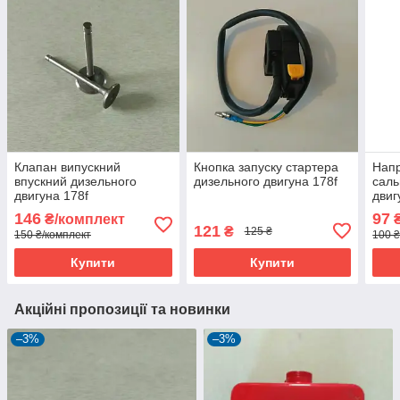
Клапан випускний
Кнопка запуску стартера
Напр
впускний дизельного
дизельного двигуна 178f
саль
двигуна 178f
двиг
146
97
₴/комплект
₴
121
₴
125 ₴
150 ₴/комплект
100 ₴
Купити
Купити
Акційні пропозиції та новинки
–3%
–3%