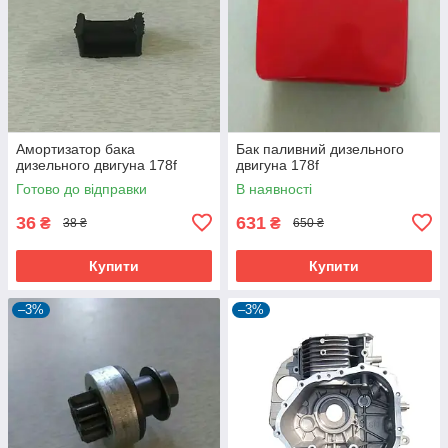
Амортизатор бака
Бак паливний дизельного
дизельного двигуна 178f
двигуна 178f
Готово до відправки
В наявності
36
631
₴
₴
38 ₴
650 ₴
Купити
Купити
–3%
–3%