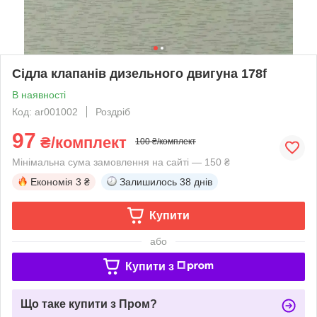
Сідла клапанів дизельного двигуна 178f
В наявності
Код: ar001002
Роздріб
97
₴/комплект
100 ₴/комплект
Мінімальна сума замовлення на сайті — 150 ₴
Економія
3 ₴
Залишилось
38 днів
Купити
або
Купити з
Що таке купити з Пром?