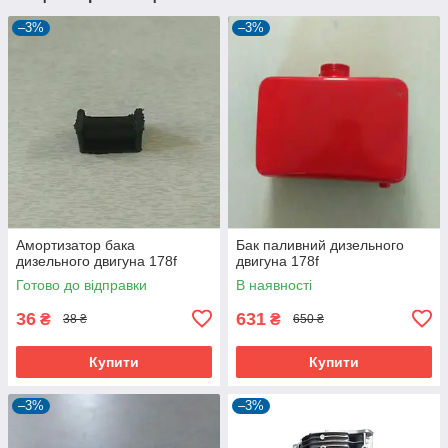
–3%
–3%
Амортизатор бака
Бак паливний дизельного
дизельного двигуна 178f
двигуна 178f
Готово до відправки
В наявності
36
631
₴
₴
38 ₴
650 ₴
Купити
Купити
–3%
–3%