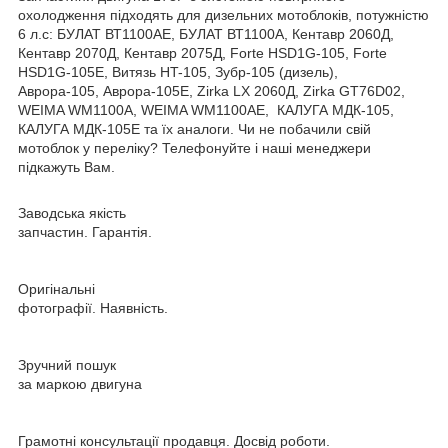
охолодження підходять для дизельних мотоблоків, потужністю
6 л.с: БУЛАТ ВТ1100AE, БУЛАТ ВТ1100A, Кентавр 2060Д,
Кентавр 2070Д, Кентавр 2075Д, Forte HSD1G-105, Forte
HSD1G-105Е, Витязь HT-105, Зубр-105 (дизель),
Аврора-105, Аврора-105Е, Zirka LX 2060Д, Zirka GT76D02,
WEIMA WM1100A, WEIMA WM1100AЕ, КАЛУГА МДК-105,
КАЛУГА МДК-105Е та їх аналоги. Чи не побачили свій
мотоблок у переліку? Телефонуйте і наші менеджери
підкажуть Вам.
Заводська якість
запчастин. Гарантія.
Оригінальні
фотографії. Наявність.
Зручний пошук
за маркою двигуна
Грамотні консультації продавця. Досвід роботи.