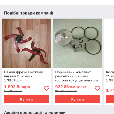
Подібні товари компанії
Секція фрези з ножами
Поршневий комплект
Колі
під вал Ø32 мм -
ремонтний 0,25 мм
25 м
178F/186F
гострий конус дизельного
178f
двигуна 178f
1 892
922
₴/пара
₴/комплект
1 7
1 950 ₴/пара
950 ₴/комплект
Купити
Купити
Акційні пропозиції та новинки