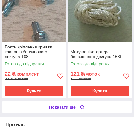
Болти кріплення кришки
клапанів бензинового
Мотузка кікстартера
двигуна 168f
бензинового двигуна 168f
Готово до відправки
Готово до відправки
22
121
₴/комплект
₴/моток
23 ₴/комплект
125 ₴/моток
Купити
Купити
Показати ще
Про нас