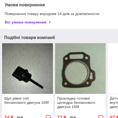
Умови повернення
Повернення товару впродовж 14 днів за домовленістю
Всі умови повернення
Подібні товари компанії
Щуп рівня олії
Прокладка головки
Датч
бензинового двигуна 168f
циліндра бензинового
внут
двигуна 168f
двиг
24
73
97
₴
₴
25 ₴
75 ₴