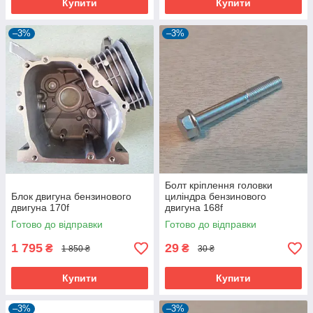
Купити
Купити
–3%
–3%
Болт кріплення головки
Блок двигуна бензинового
циліндра бензинового
двигуна 170f
двигуна 168f
Готово до відправки
Готово до відправки
1 795
29
₴
₴
1 850 ₴
30 ₴
Купити
Купити
–3%
–3%