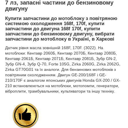
7 лз, запасні частини до бензиновому
двигуну
Купити запчастини до мотоблоку з повітряною
системою охолодження 168f, 170f, купити
запчастини до двигуна 168f 170f, купити
запчастини до бензиновому двигуну, вибрати
запчастини до мотоблоку в Україні, в Харкові
Датчик рівня масла зовнішній 168F, 170F. (3022). На
мотоблоки: Кентавр 2060Б, Кентавр 2070Б, Кентавр 2080Б,
Кентавр 2061Б, Кентавр 2071Б, Кентавр 2081Б, Зубр GN-2,
Зубр GN-4, Зубр Q-70, Forte 105G, Zirka 2060G, Zirka 2062G,
Zirka GT70G01 та їх аналоги. Для бензинових мотоблоків з
повітряним охолодженням. Двигун GE-200/168F і GE-
210/170F є аналогом японських двигунів Honda GX-200 / GX-
210 встановлюються на мотоблоки, мотопомпи, генератори,
віброплити, трамбувальники, культиватори та іншу техніку.