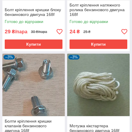
Болт кріплення натяжного
Болт кріплення кришки блоку
ролика бензинового двигуна
бензинового двигуна 168f
168f
Готово до відправки
Готово до відправки
29
24
₴/пара
₴
30 ₴/пара
25 ₴
Купити
Купити
–3%
–3%
Болти кріплення кришки
клапанів бензинового
Мотузка кікстартера
двигуна 168f
бензинового двигуна 168f