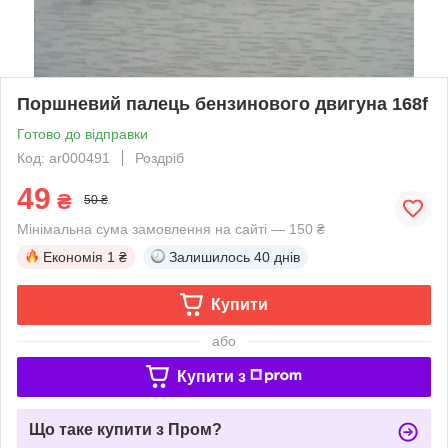
Поршневий палець бензинового двигуна 168f
Готово до відправки
Код: ar000491
Роздріб
49
₴
50 ₴
Мінімальна сума замовлення на сайті — 150 ₴
Економія
1 ₴
Залишилось
40 днів
Купити
або
Купити з
Що таке купити з Пром?