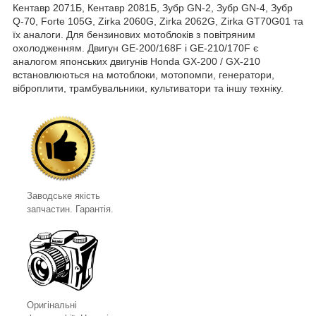
Кентавр 2071Б, Кентавр 2081Б, Зубр GN-2, Зубр GN-4, Зубр
Q-70, Forte 105G, Zirka 2060G, Zirka 2062G, Zirka GT70G01 та
їх аналоги. Для бензинових мотоблоків з повітряним
охолодженням. Двигун GE-200/168F і GE-210/170F є
аналогом японських двигунів Honda GX-200 / GX-210
встановлюються на мотоблоки, мотопомпи, генератори,
віброплити, трамбувальники, культиватори та іншу техніку.
Заводське якість
запчастин. Гарантія.
Оригінальні