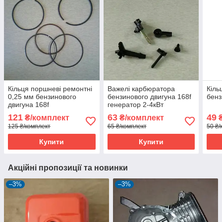
Кільця поршневі ремонтні
Важелі карбюратора
Кіль
0,25 мм бензинового
бензинового двигуна 168f
бенз
двигуна 168f
генератор 2-4кВт
121
63
49
₴/комплект
₴/комплект
₴
125 ₴/комплект
65 ₴/комплект
50 ₴/
Купити
Купити
Акційні пропозиції та новинки
–3%
–3%