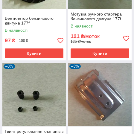
Мотузка ручного стартера
Вентилятор бензинового
бензинового двигуна 177f
двигуна 177f
В наявності
В наявності
121
₴/моток
97
₴
100 ₴
125 ₴/моток
Купити
Купити
–3%
–3%
Гвинт регулювання клапанів з