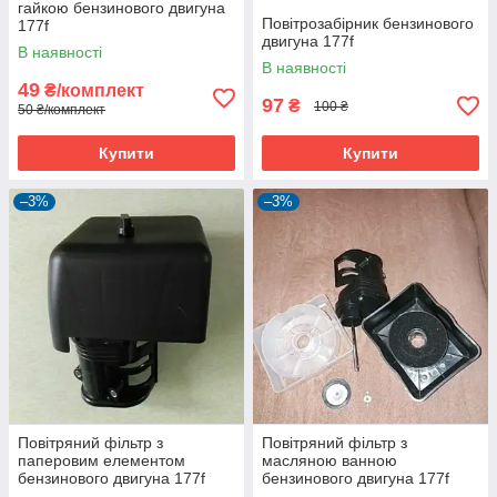
гайкою бензинового двигуна
Повітрозабірник бензинового
177f
двигуна 177f
В наявності
В наявності
49
₴/комплект
97
₴
100 ₴
50 ₴/комплект
Купити
Купити
–3%
–3%
Повітряний фільтр з
Повітряний фільтр з
паперовим елементом
масляною ванною
бензинового двигуна 177f
бензинового двигуна 177f