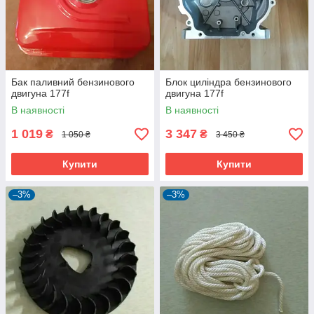
Бак паливний бензинового
Блок циліндра бензинового
двигуна 177f
двигуна 177f
В наявності
В наявності
1 019
3 347
₴
₴
1 050 ₴
3 450 ₴
Купити
Купити
–3%
–3%