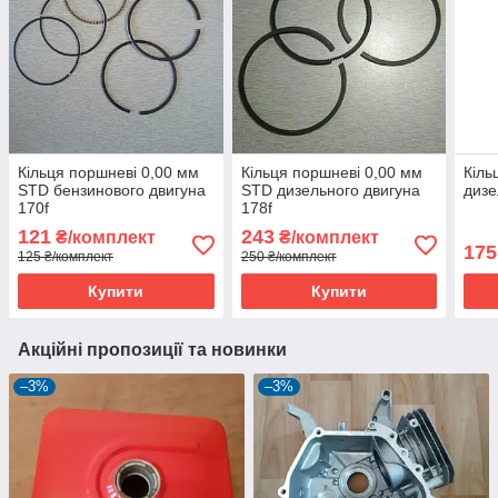
Кільця поршневі 0,00 мм
Кільця поршневі 0,00 мм
Кіль
STD бензинового двигуна
STD дизельного двигуна
дизе
170f
178f
121
243
₴/комплект
₴/комплект
175
125 ₴/комплект
250 ₴/комплект
Купити
Купити
Акційні пропозиції та новинки
–3%
–3%