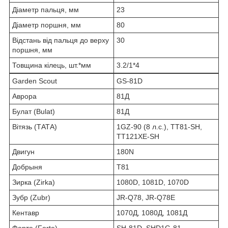
Діаметр пальця, мм
23
Діаметр поршня, мм
80
Відстань від пальця до верху
30
поршня, мм
Товщина кілець, шт.*мм
3.2/1*4
Garden Scout
GS-81D
Аврора
81Д
Булат (Bulat)
81Д
Вітязь (ТАТА)
1GZ-90 (8 л.с.), TT81-SH,
TT121XE-SH
Двигун
180N
Добрыня
Т81
Зирка (Zirka)
1080D, 1081D, 1070D
Зубр (Zubr)
JR-Q78, JR-Q78E
Кентавр
1070Д, 1080Д, 1081Д