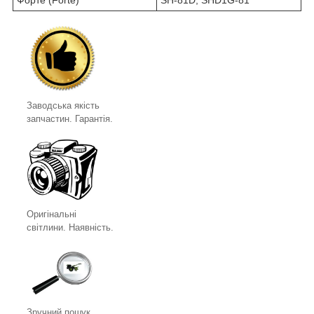
Форте (Forte)
SH-81D, SHD1G-81
Заводська якість
запчастин. Гарантія.
Оригінальні
світлини. Наявність.
Зручний пошук