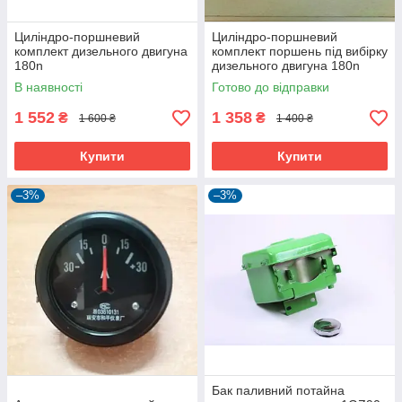
Циліндро-поршневий
Циліндро-поршневий
комплект дизельного двигуна
комплект поршень під вибірку
180n
дизельного двигуна 180n
В наявності
Готово до відправки
1 552
1 358
₴
₴
1 600 ₴
1 400 ₴
Купити
Купити
–3%
–3%
Бак паливний потайна