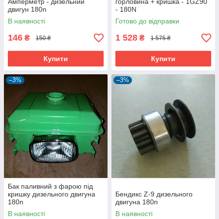
Амперметр - дизельний
горловина + кришка - 1GZ90
двигун 180n
- 180N
В наявності
Готово до відправки
146
1 528
₴
₴
150 ₴
1 575 ₴
Купити
Купити
–3%
–3%
Бак паливний з фарою під
кришку дизельного двигуна
Бендикс Z-9 дизельного
180n
двигуна 180n
В наявності
В наявності