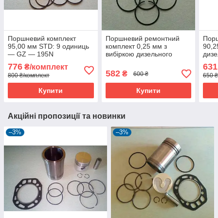
Поршневий комплект
Поршневий ремонтний
Пор
95,00 мм STD: 9 одиниць
комплект 0,25 мм з
90,2
— GZ — 195N
вибіркою дизельного
дизе
двигуна 175n
776
631
₴/комплект
582
₴
600 ₴
800 ₴/комплект
650 ₴
Купити
Купити
Акційні пропозиції та новинки
–3%
–3%