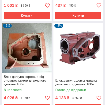
1 601
437
₴
₴
1 650 ₴
450 ₴
Купити
Купити
–3%
–3%
Блок двигуна короткий під
електростартер дизельного
Блок двигуна довга кришка –
двигуна 180n
дизельного двигуна 180n
В наявності
Готово до відправки
4 026
4 123
₴
₴
4 150 ₴
4 250 ₴