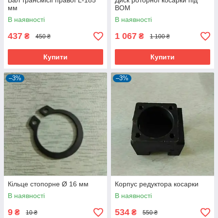
Вал трансмісії правої L-185
Диск роторної косарки під
мм
ВОМ
В наявності
В наявності
437
1 067
₴
₴
450 ₴
1 100 ₴
Купити
Купити
–3%
–3%
Кільце стопорне Ø 16 мм
Корпус редуктора косарки
В наявності
В наявності
9
534
₴
₴
10 ₴
550 ₴