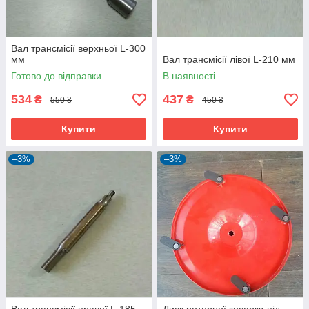
Вал трансмісії верхньої L-300
мм
Вал трансмісії лівої L-210 мм
Готово до відправки
В наявності
534
437
₴
₴
550 ₴
450 ₴
Купити
Купити
–3%
–3%