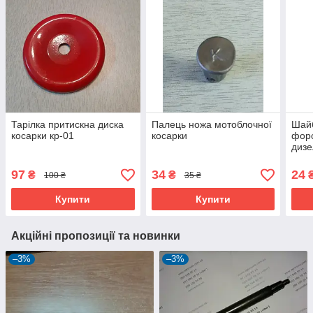
Тарілка притискна диска
Палець ножа мотоблочної
Шай
косарки кр-01
косарки
форс
дизе
97
34
24
₴
₴
100 ₴
35 ₴
Купити
Купити
Акційні пропозиції та новинки
–3%
–3%