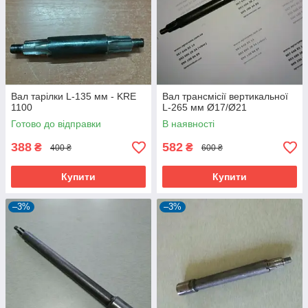
Вал тарілки L-135 мм - KRE
Вал трансмісії вертикальної
1100
L-265 мм Ø17/Ø21
Готово до відправки
В наявності
388
582
₴
₴
400 ₴
600 ₴
Купити
Купити
–3%
–3%