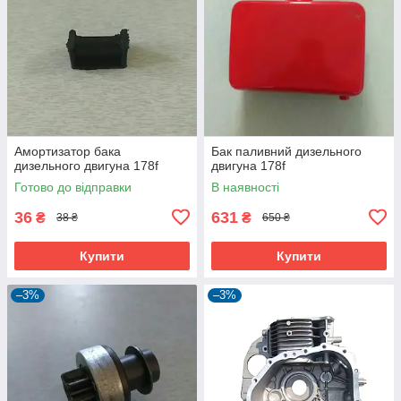
Амортизатор бака
Бак паливний дизельного
дизельного двигуна 178f
двигуна 178f
Готово до відправки
В наявності
36
631
₴
₴
38 ₴
650 ₴
Купити
Купити
–3%
–3%