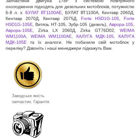
Запчастини двигуна 178F з системою повітряного
охолодження підходять для дизельних мотоблоків, потужністю
6-8 л. з:
БУЛАТ ВТ1100АЕ
, БУЛАТ ВТ1100А, Кентавр 2060Д,
Кентавр 2070Д, Кентавр 2075Д,
Forte HSD1G-105
,
Forte
HSD1G-105Е
, Витязь HT-105, Зубр-105 (дизель),
Аврора-105
,
Аврора-105Е
, Zirka LX 2060Д, Zirka GT76D02,
WEIMA
WM1100A
,
WEIMA WM1100AЕ
,
КАЛУГА МДК-105
,
КАЛУГА
МДК-105Е
та їх аналоги. Не побачили свій мотоблок у
переліку? Дзвоніть і наші менеджери підкажуть Вам.
Заводське якість
запчастин. Гарантія.