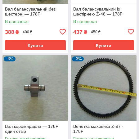
Вал балансувальний без
Вал балансувальний із
шестерні — 178F
шестірнею Z-48 — 178F
В наявності
В наявності
388
437
₴
₴
400 ₴
450 ₴
Купити
Купити
–3%
–3%
Вал коромирадла — 178F
Венетка маховика Z-97 -
один отвір
178F
Готово до відправки
Готово до відправки