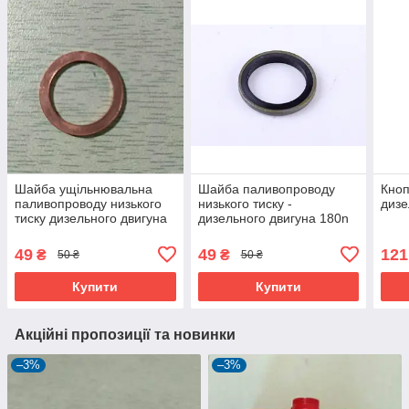
Шайба ущільнювальна
Шайба паливопроводу
Кноп
паливопроводу низького
низького тиску -
дизе
тиску дизельного двигуна
дизельного двигуна 180n
180n
49
49
121
₴
₴
50 ₴
50 ₴
Купити
Купити
Акційні пропозиції та новинки
–3%
–3%