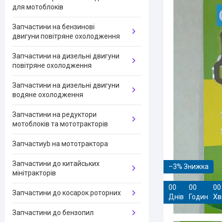
для мотоблоків
Запчастини на бензинові
двигуни повітряне охолодження
Запчастини на дизельні двигуни
повітряне охолодження
Запчастини на дизельні двигуни
водяне охолодження
Запчастини на редуктори
мотоблоків та мототракторів
Запчастиyb на мототрактора
Запчастини до китайських
–3%
мінітракторів
0
0
0
0
0
0
Запчастини до косарок роторних
Днів
Годин
Хв
Запчастини до бензопил