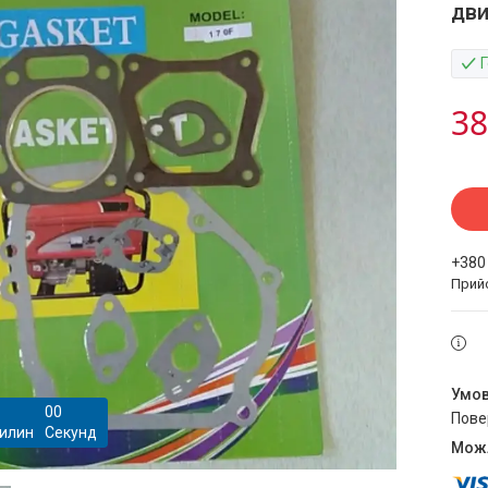
дви
38
+380
Прий
0
0
пов
илин
Секунд