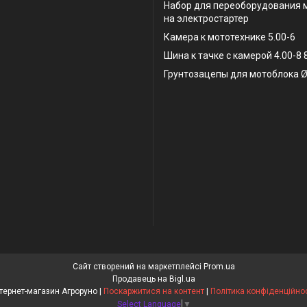
Набор для переоборудования 
на электростартер
Камера к мототехнике 5.00-6
Шина к тачке с камерой 4.00-8
Грунтозацепы для мотоблока Ø
Сайт створений на маркетплейсі
Prom.ua
Продавець на Bigl.ua
Інтернет-магазин Агроруно |
Поскаржитися на контент
|
Політика конфіденційнос
Select Language
▼