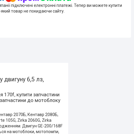
мпанії підключені електронні платежі. Тепер ви можете купити
-який товар не покидаючи сайту.
 двигуну 6,5 лз,
 170f, купити запчастини
и запчастини до мотоблоку
Кентавр 2070Б, Кентавр 2080Б,
e 105G, Zirka 2060G, Zirka
олодженням. Двигун GE-200/168F
ься на мотоблоки, мотопомпи,