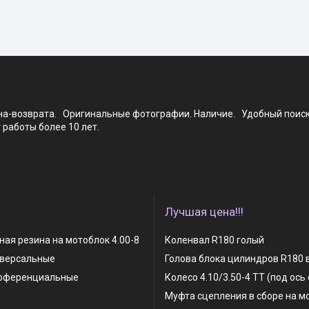
ена-возврата. Оригинальные фотографии. Наличие. Удобный поис
работы более 10 лет.
Лучшая цена!!!
ая резина на мотоблок 4.00-8
Коленвал R180 голый
иверсальные
Голова блока цилиндров R180 
фференциальные
Колесо 4.10/3.50-4 TT (под ось
Муфта сцепления в сборе на м