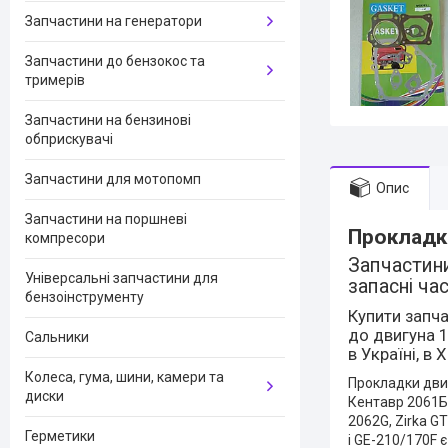
Запчастини на генератори
Запчастини до бензокос та
тримерів
Запчастини на бензинові
обприскувачі
Запчастини для мотопомп
Опис
Запчастини на поршневі
Прокладк
компресори
Запчастини
Універсальні запчастини для
запасні ча
бензоінструменту
Купити запч
до двигуна 1
Сальники
в Україні, в 
Колеса, гума, шини, камери та
Прокладки двиг
диски
Кентавр 2061Б, 
2062G, Zirka G
Герметики
і GE-210/170F 