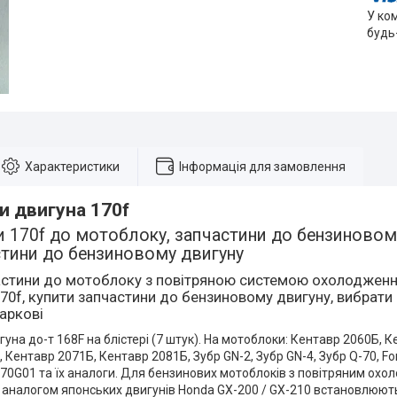
У ко
будь
Характеристики
Інформація для замовлення
и двигуна 170f
 170f до мотоблоку, запчастини до бензиновому
стини до бензиновому двигуну
астини до мотоблоку з повітряною системою охолодження
70f, купити запчастини до бензиновому двигуну, вибрат
Харкові
уна до-т 168F на блістері (7 штук). На мотоблоки: Кентавр 2060Б, 
Кентавр 2071Б, Кентавр 2081Б, Зубр GN-2, Зубр GN-4, Зубр Q-70, Fort
T70G01 та їх аналоги. Для бензинових мотоблоків з повітряним ох
є аналогом японських двигунів Honda GX-200 / GX-210 встановлюют