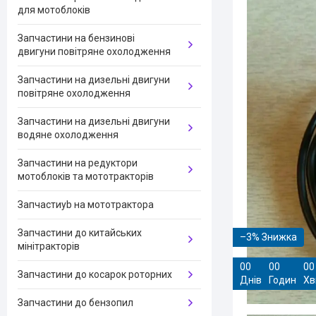
для мотоблоків
Запчастини на бензинові
двигуни повітряне охолодження
Запчастини на дизельні двигуни
повітряне охолодження
Запчастини на дизельні двигуни
водяне охолодження
Запчастини на редуктори
мотоблоків та мототракторів
Запчастиyb на мототрактора
Запчастини до китайських
–3%
мінітракторів
0
0
0
0
0
0
Запчастини до косарок роторних
Днів
Годин
Хв
Запчастини до бензопил