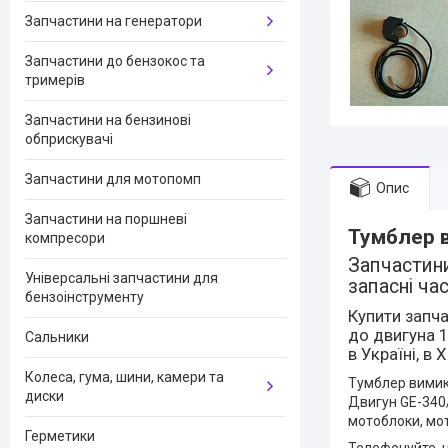
Запчастини на генератори
Запчастини до бензокос та
тримерів
Запчастини на бензинові
обприскувачі
Запчастини для мотопомп
Опис
Запчастини на поршневі
Тумблер в
компресори
Запчастини
Універсальні запчастини для
запасні ча
бензоінструменту
Купити запч
до двигуна 1
Сальники
в Україні, в 
Колеса, гума, шини, камери та
Тумблер вимика
диски
Двигун GE-340
мотоблоки, мот
Герметики
Телефонуйте, н