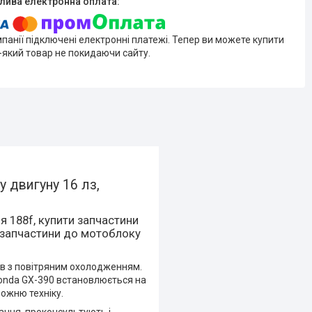
мпанії підключені електронні платежі. Тепер ви можете купити
-який товар не покидаючи сайту.
 двигуну 16 лз,
 188f, купити запчастини
и запчастини до мотоблоку
ів з повітряним охолодженням.
Honda GX-390 встановлюється на
рожню техніку.
ання, проконсультують і