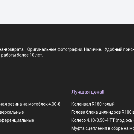
ена-возврата. Оригинальные фотографии. Наличие. Удобный поис
работы более 10 лет.
Лучшая цена!!!
ая резина на мотоблок 4.00-8
Коленвал R180 голый
иверсальные
Голова блока цилиндров R180 
фференциальные
Колесо 4.10/3.50-4 TT (под ось
Муфта сцепления в сборе на м