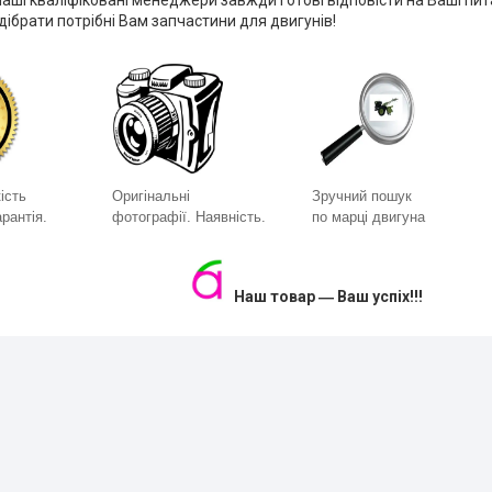
ібрати потрібні Вам запчастини для двигунів!
ість
Оригінальні
Зручний пошук
рантія.
фотографії. Наявність.
по марці двигуна
Наш товар ― Ваш успіх!!!