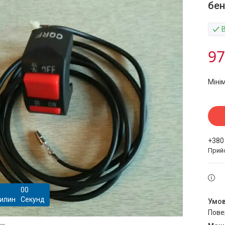
бен
97
Міні
+380
Прий
0
0
илин
Секунд
пов