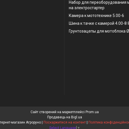
Набор для переоборудования 
на электростартер
Камера к мототехнике 5.00-6
Шина к тачке с камерой 4.00-8
Грунтозацепы для мотоблока Ø
Сайт створений на маркетплейсі
Prom.ua
Продавець на Bigl.ua
Інтернет-магазин Агроруно |
Поскаржитися на контент
|
Політика конфіденційнос
Select Language
▼