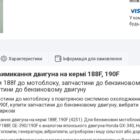
У ко
будь
Характеристики
Інформація для замовлення
имикання двигуна на кермі 188F, 190F
 188f до мотоблоку, запчастини до бензиновому
стини до бензиновому двигуну
астини до мотоблоку з повітряною системою охолодження
90f, купити запчастини до бензиновому двигуну, вибрат
Харкові
ння двигуна на кермі 188F, 190F (4251). Для бензинових мотоблок
/188F, GE-390/190F є аналогом японського двигуна Honda GX-340, 
опомпи, генератори, віброплити, штроборізи і іншу сільгосп або до
аші кваліфіковані менеджери завжди готові відповісти на Ваші пит