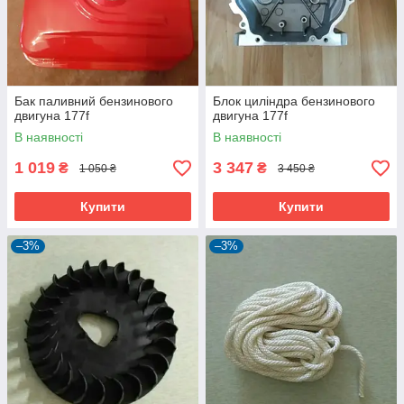
Бак паливний бензинового
Блок циліндра бензинового
двигуна 177f
двигуна 177f
В наявності
В наявності
1 019
3 347
₴
₴
1 050 ₴
3 450 ₴
Купити
Купити
–3%
–3%