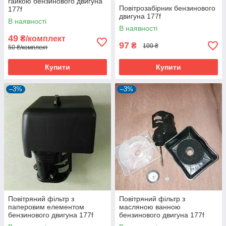
гайкою бензинового двигуна
Повітрозабірник бензинового
177f
двигуна 177f
В наявності
В наявності
49
₴/комплект
97
₴
100 ₴
50 ₴/комплект
Купити
Купити
–3%
–3%
Повітряний фільтр з
Повітряний фільтр з
паперовим елементом
масляною ванною
бензинового двигуна 177f
бензинового двигуна 177f