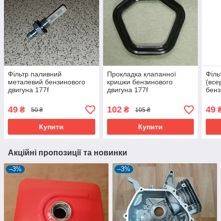
Фільтр паливний
Прокладка клапанної
Філь
металевий бензинового
кришки бензинового
(все
двигуна 177f
двигуна 177f
бенз
49
102
49
₴
₴
50 ₴
105 ₴
Купити
Купити
Акційні пропозиції та новинки
–3%
–3%