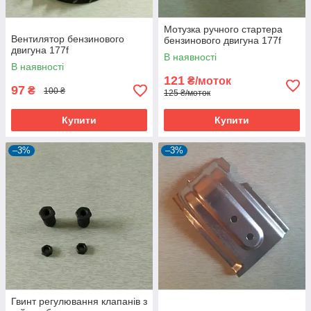
Мотузка ручного стартера
Вентилятор бензинового
бензинового двигуна 177f
двигуна 177f
В наявності
В наявності
121
₴/моток
97
₴
100 ₴
125 ₴/моток
Купити
Купити
–3%
–3%
Гвинт регулювання клапанів з