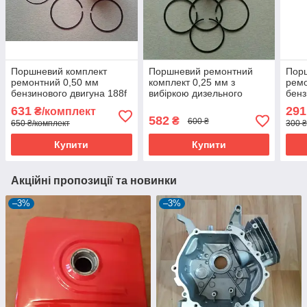
Поршневий комплект
Поршневий ремонтний
Пор
ремонтний 0,50 мм
комплект 0,25 мм з
рем
бензинового двигуна 188f
вибіркою дизельного
бенз
двигуна 175n
631
291
₴/комплект
582
₴
600 ₴
650 ₴/комплект
300 ₴
Купити
Купити
Акційні пропозиції та новинки
–3%
–3%