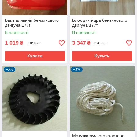
Бак паливний бензинового
Блок циліндра бензинового
двигуна 177f
двигуна 177f
В наявності
В наявності
1 019
3 347
₴
₴
1 050 ₴
3 450 ₴
Купити
Купити
–3%
–3%
Мотузка ручного стартера