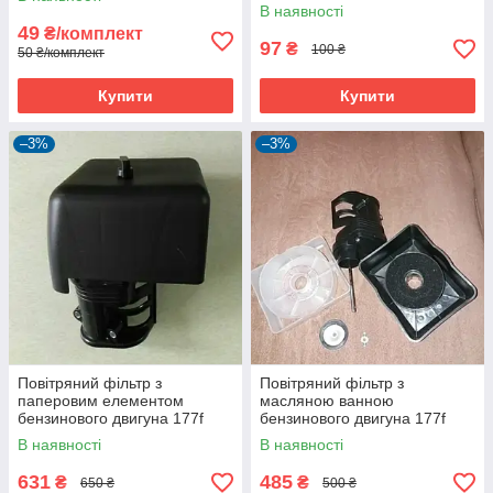
В наявності
49
₴/комплект
97
₴
100 ₴
50 ₴/комплект
Купити
Купити
–3%
–3%
Повітряний фільтр з
Повітряний фільтр з
паперовим елементом
масляною ванною
бензинового двигуна 177f
бензинового двигуна 177f
В наявності
В наявності
631
485
₴
₴
650 ₴
500 ₴