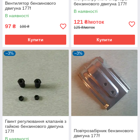
Вентилятор бензинового
бензинового двигуна 177f
двигуна 177f
В наявності
В наявності
121
₴/моток
97
₴
100 ₴
125 ₴/моток
Купити
Купити
–3%
–3%
Гвинт регулювання клапанів з
гайкою бензинового двигуна
Повітрозабірник бензинового
177f
двигуна 177f
В наявності