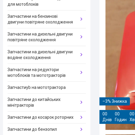
для мотоблоків
Запчастини на бензинові
двигуни повітряне охолодження
Запчастини на дизельні двигуни
повітряне охолодження
Запчастини на дизельні двигуни
водяне охолодження
Запчастини на редуктори
мотоблоків та мототракторів
Запчастиyb на мототрактора
Запчастини до китайських
–3%
мінітракторів
0
0
0
0
0
0
Запчастини до косарок роторних
Днів
Годин
Хв
Запчастини до бензопил