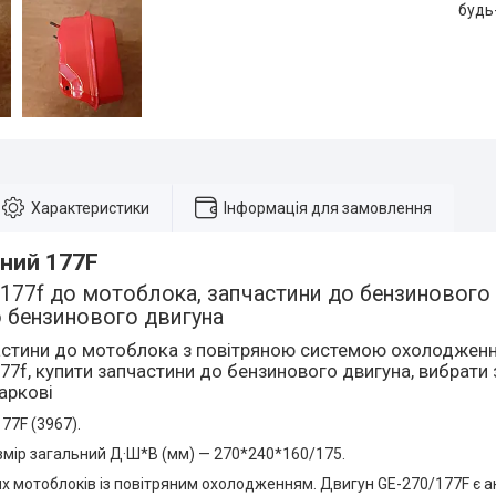
будь
Характеристики
Інформація для замовлення
вний 177F
177f до мотоблока, запчастини до бензинового д
о бензинового двигуна
астини до мотоблока з повітряною системою охолодження
77f, купити запчастини до бензинового двигуна, вибрат
Харкові
77F (3967).
змір загальний Д·Ш*В (мм) — 270*240*160/175.
х мотоблоків із повітряним охолодженням. Двигун GE-270/177F є 