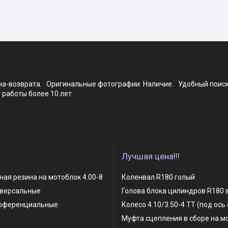
ена-возврата. Оригинальные фотографии. Наличие. Удобный поис
работы более 10 лет.
Лучшая цена!!!
ая резина на мотоблок 4.00-8
Коленвал R180 голый
иверсальные
Голова блока цилиндров R180 
фференциальные
Колесо 4.10/3.50-4 TT (под ось
Муфта сцепления в сборе на м