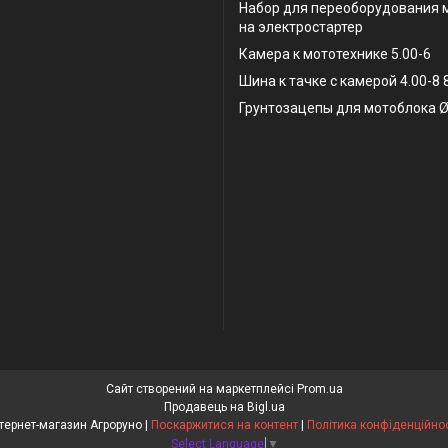
Набор для переоборудования 
на электростартер
Камера к мототехнике 5.00-6
Шина к тачке с камерой 4.00-8
Грунтозацепы для мотоблока Ø
Сайт створений на маркетплейсі
Prom.ua
Продавець на Bigl.ua
Інтернет-магазин Агроруно |
Поскаржитися на контент
|
Політика конфіденційнос
Select Language
▼