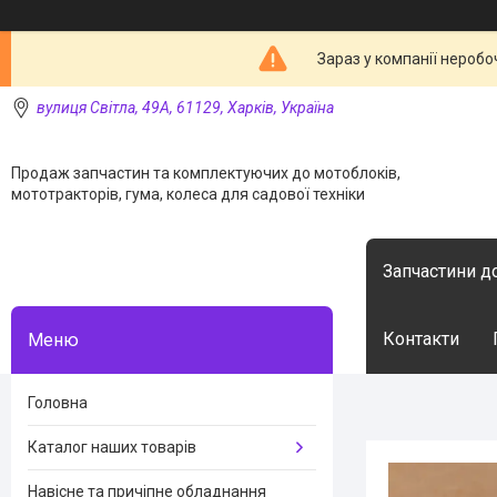
Зараз у компанії неробо
вулиця Світла, 49А, 61129, Харків, Україна
Продаж запчастин та комплектуючих до мотоблоків,
мототракторів, гума, колеса для садової техніки
Запчастини д
Контакти
Головна
Каталог наших товарів
Навісне та причіпне обладнання