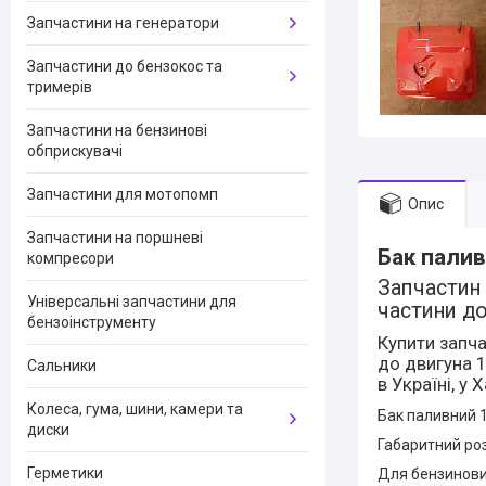
Запчастини на генератори
Запчастини до бензокос та
тримерів
Запчастини на бензинові
обприскувачі
Запчастини для мотопомп
Опис
Запчастини на поршневі
Бак пали
компресори
Запчастин 
Універсальні запчастини для
частини д
бензоінструменту
Купити запч
до двигуна 1
Сальники
в Україні, у 
Колеса, гума, шини, камери та
Бак паливний 1
диски
Габаритний ро
Герметики
Для бензинови