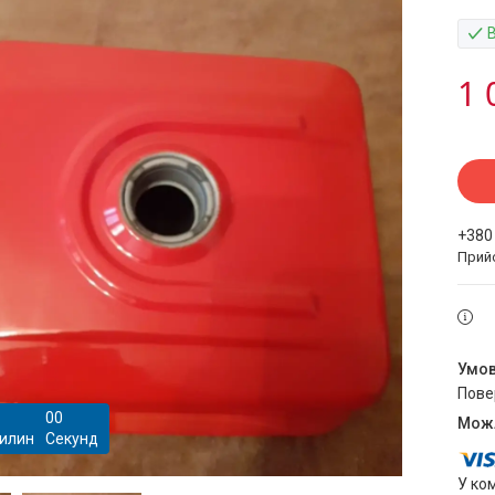
1 
+380
Прий
пов
0
0
илин
Секунд
У ко