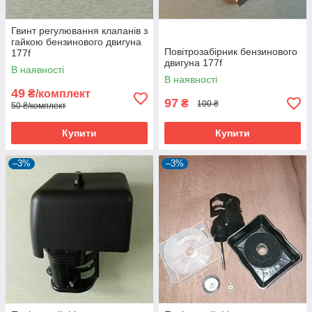
Гвинт регулювання клапанів з
гайкою бензинового двигуна
Повітрозабірник бензинового
177f
двигуна 177f
В наявності
В наявності
49
₴/комплект
97
₴
100 ₴
50 ₴/комплект
Купити
Купити
–3%
–3%