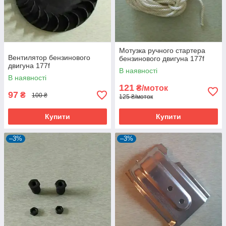
Мотузка ручного стартера
Вентилятор бензинового
бензинового двигуна 177f
двигуна 177f
В наявності
В наявності
121
₴/моток
97
₴
100 ₴
125 ₴/моток
Купити
Купити
–3%
–3%