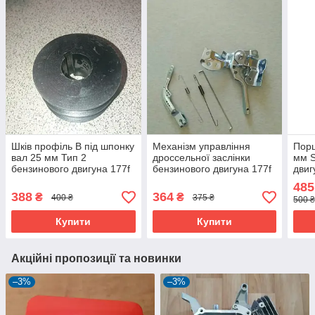
Шків профіль B під шпонку
Механізм управління
Порш
вал 25 мм Тип 2
дроссельної заслінки
мм S
бензинового двигуна 177f
бензинового двигуна 177f
двиг
485
388
364
₴
₴
400 ₴
375 ₴
500 ₴
Купити
Купити
Акційні пропозиції та новинки
–3%
–3%