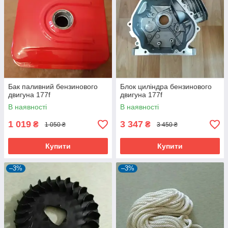
Бак паливний бензинового
Блок циліндра бензинового
двигуна 177f
двигуна 177f
В наявності
В наявності
1 019
3 347
₴
₴
1 050 ₴
3 450 ₴
Купити
Купити
–3%
–3%