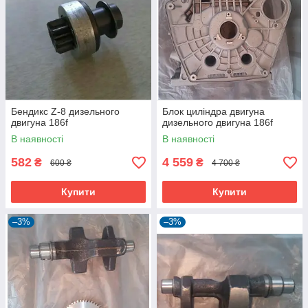
Бендикс Z-8 дизельного
Блок циліндра двигуна
двигуна 186f
дизельного двигуна 186f
В наявності
В наявності
582
4 559
₴
₴
600 ₴
4 700 ₴
Купити
Купити
–3%
–3%