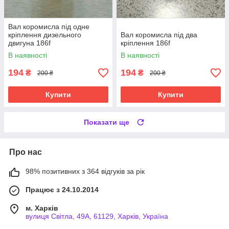
Вал коромисла під одне
кріплення дизельного
Вал коромисла під два
двигуна 186f
кріплення 186f
В наявності
В наявності
194
194
₴
₴
200 ₴
200 ₴
Купити
Купити
Показати ще
Про нас
98% позитивних з 364 відгуків за рік
Працює з 24.10.2014
м. Харків
вулиця Світла, 49А, 61129, Харків, Україна