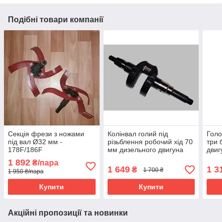
Подібні товари компанії
Секція фрези з ножами
Колінвал голий під
Голо
під вал Ø32 мм -
різьблення робочий хід 70
три 
178F/186F
мм дизельного двигуна
двиг
186f
1 892
₴/пара
1 649
1 3
₴
1 700 ₴
1 950 ₴/пара
Купити
Купити
Акційні пропозиції та новинки