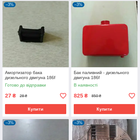
–3%
–3%
Амортизатор бака
Бак паливний - дизельного
дизельного двигуна 186f
двигуна 186f
Готово до відправки
В наявності
27
825
₴
₴
28 ₴
850 ₴
Купити
Купити
–3%
–3%