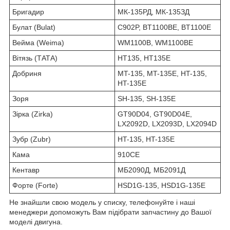
Бригадир
МК-135РД, МК-135ЗД
Булат (Bulat)
C902P, BT1100BE, BT1100E
Вейма (Weima)
WM1100B, WM1100BE
Вітязь (ТАТА)
HT135, HT135E
Добриня
MT-135, MT-135E, HT-135,
HT-135E
Зоря
SH-135, SH-135E
Зірка (Zirka)
GT90D04, GT90D04E,
LX2092D, LX2093D, LX2094D
Зубр (Zubr)
HT-135, HT-135E
Кама
910CE
Кентавр
МБ2090Д, МБ2091Д
Форте (Forte)
HSD1G-135, HSD1G-135E
Не знайшли свою модель у списку, телефонуйте і наші
менеджери допоможуть Вам підібрати запчастину до Вашої
моделі двигуна.