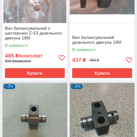
Вал балансувальний з
шестернею Z-53 дизельного
Вал балансувальний
двигуна 186f
дизельного двигуна 186f
В наявності
В наявності
485
₴/комплект
437
₴
450 ₴
500 ₴/комплект
Купити
Купити
–3%
–3%