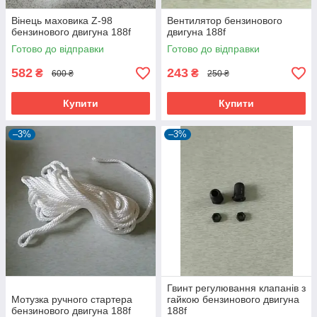
Вінець маховика Z-98
Вентилятор бензинового
бензинового двигуна 188f
двигуна 188f
Готово до відправки
Готово до відправки
582
243
₴
₴
600 ₴
250 ₴
Купити
Купити
–3%
–3%
Гвинт регулювання клапанів з
Мотузка ручного стартера
гайкою бензинового двигуна
бензинового двигуна 188f
188f