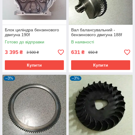
Блок циліндра бензинового
Вал балансувальний -
двигуна 190f
бензинового двигуна 188f
Готово до відправки
В наявності
3 395
631
₴
₴
3 500 ₴
650 ₴
Купити
Купити
–3%
–3%