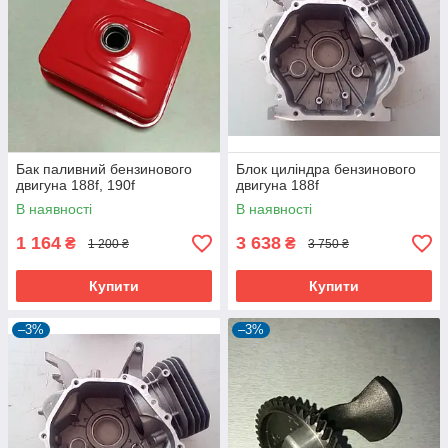
Бак паливний бензинового
Блок циліндра бензинового
двигуна 188f, 190f
двигуна 188f
В наявності
В наявності
1 164
3 638
₴
₴
1 200 ₴
3 750 ₴
Купити
Купити
–3%
–3%