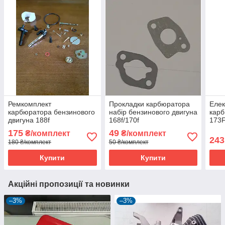
Ремкомплект
Прокладки карбюратора
Елек
карбюратора бензинового
набір бензинового двигуна
кар
двигуна 188f
168f/170f
173F
бенз
175
49
₴/комплект
₴/комплект
243
180 ₴/комплект
50 ₴/комплект
Купити
Купити
Акційні пропозиції та новинки
–3%
–3%