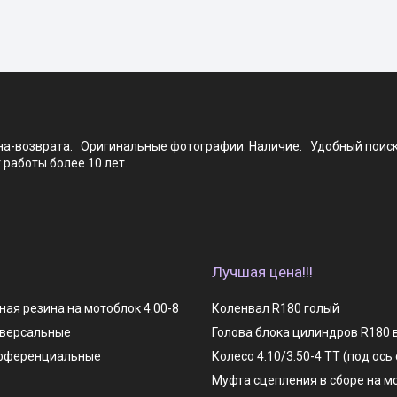
ена-возврата. Оригинальные фотографии. Наличие. Удобный поис
работы более 10 лет.
Лучшая цена!!!
ая резина на мотоблок 4.00-8
Коленвал R180 голый
иверсальные
Голова блока цилиндров R180 
фференциальные
Колесо 4.10/3.50-4 TT (под ось
Муфта сцепления в сборе на м