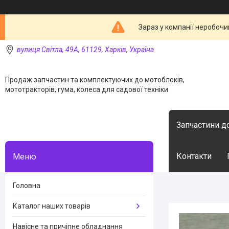
Зараз у компанії неробочи
вулиця Світла, 49А, 61129, Харків, Україна
Продаж запчастин та комплектуючих до мотоблоків,
мототракторів, гума, колеса для садової техніки
Запчастини д
Контакти
Головна
Каталог наших товарів
Навісне та причіпне обладнання