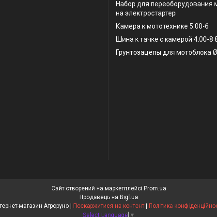
Набор для переоборудования 
на электростартер
Камера к мототехнике 5.00-6
Шина к тачке с камерой 4.00-8
Грунтозацепы для мотоблока Ø
Сайт створений на маркетплейсі
Prom.ua
Продавець на Bigl.ua
Інтернет-магазин Агроруно |
Поскаржитися на контент
|
Політика конфіденційнос
Select Language
▼