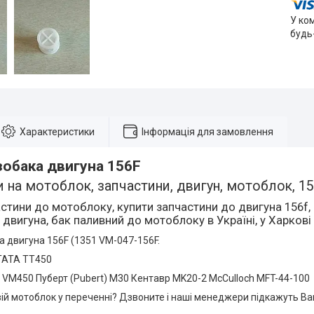
У ко
будь
Характеристики
Інформація для замовлення
зобака двигуна 156F
 на мотоблок, запчастини, двигун, мотоблок, 15
стини до мотоблоку, купити запчастини до двигуна 156f,
двигуна, бак паливний до мотоблоку в Україні, у Харкові
а двигуна 156F (1351 VM-047-156F.
 ТАТА TT450
 VM450 Пуберт (Pubert) M30 Кентавр MK20-2 McCulloch MFT-44-100
ій мотоблок у переченні? Дзвоните і наші менеджери підкажуть Ва