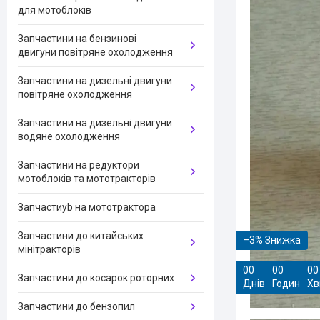
для мотоблоків
Запчастини на бензинові
двигуни повітряне охолодження
Запчастини на дизельні двигуни
повітряне охолодження
Запчастини на дизельні двигуни
водяне охолодження
Запчастини на редуктори
мотоблоків та мототракторів
Запчастиyb на мототрактора
Запчастини до китайських
–3%
мінітракторів
0
0
0
0
0
0
Запчастини до косарок роторних
Днів
Годин
Хв
Запчастини до бензопил