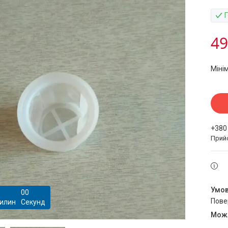
49
Міні
+380
Прий
0
0
пов
илин
Секунд