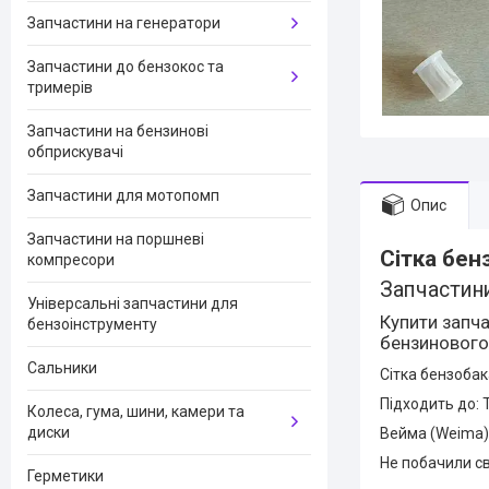
Запчастини на генератори
Запчастини до бензокос та
тримерів
Запчастини на бензинові
обприскувачі
Запчастини для мотопомп
Опис
Запчастини на поршневі
Сітка бен
компресори
Запчастини
Універсальні запчастини для
Купити запча
бензоінструменту
бензинового 
Сальники
Сітка бензобак
Підходить до:
Колеса, гума, шини, камери та
диски
Вейма (Weima)
Не побачили св
Герметики