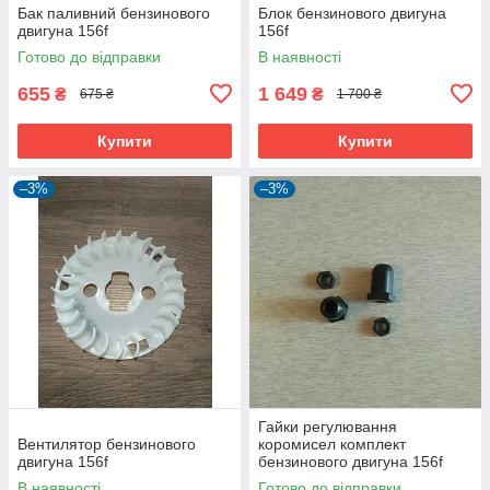
Бак паливний бензинового
Блок бензинового двигуна
двигуна 156f
156f
Готово до відправки
В наявності
655
1 649
₴
₴
675 ₴
1 700 ₴
Купити
Купити
–3%
–3%
Гайки регулювання
Вентилятор бензинового
коромисел комплект
двигуна 156f
бензинового двигуна 156f
В наявності
Готово до відправки