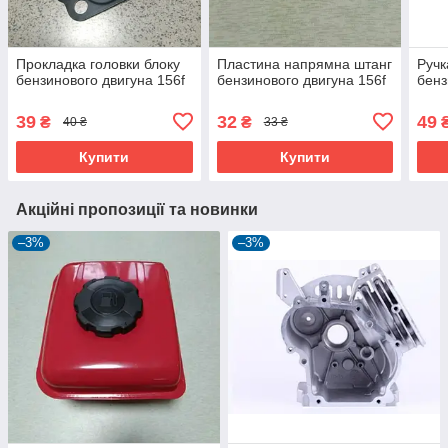
Прокладка головки блоку
Пластина напрямна штанг
Ручк
бензинового двигуна 156f
бензинового двигуна 156f
бенз
39
32
49
₴
₴
40 ₴
33 ₴
Купити
Купити
Акційні пропозиції та новинки
–3%
–3%