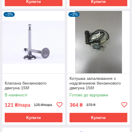
Купити
Купити
–3%
–3%
Котушка запалювання з
Клапана бензинового
надсвічником бензинового
двигуна 156f
двигуна 156f
В наявності
Готово до відправки
121
364
₴/пара
₴
125 ₴/пара
375 ₴
Купити
Купити