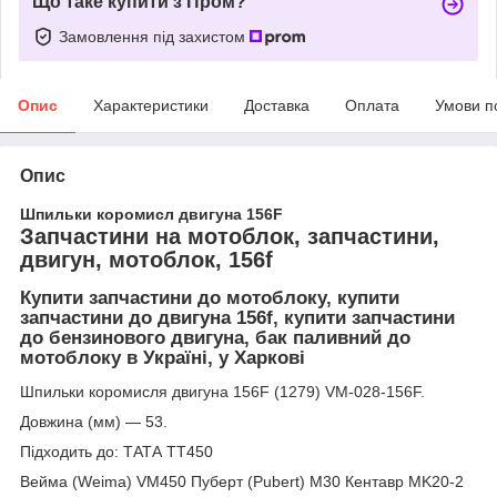
Що таке купити з Пром?
Замовлення під захистом
Опис
Характеристики
Доставка
Оплата
Умови п
Опис
Шпильки коромисл двигуна 156F
Запчастини на мотоблок, запчастини,
двигун, мотоблок, 156f
Купити запчастини до мотоблоку, купити
запчастини до двигуна 156f, купити запчастини
до бензинового двигуна, бак паливний до
мотоблоку в Україні, у Харкові
Шпильки коромисля двигуна 156F (1279) VM-028-156F.
Довжина (мм) — 53.
Підходить до: ТАТА TT450
Вейма (Weima) VM450 Пуберт (Pubert) M30 Кентавр MK20-2