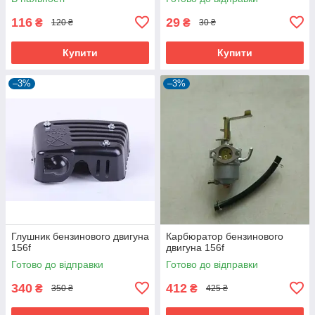
116
29
₴
₴
120 ₴
30 ₴
Купити
Купити
–3%
–3%
Глушник бензинового двигуна
Карбюратор бензинового
156f
двигуна 156f
Готово до відправки
Готово до відправки
340
412
₴
₴
350 ₴
425 ₴